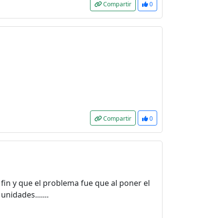
Compartir
0
Compartir
0
fin y que el problema fue que al poner el
nidades.......