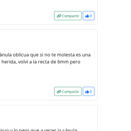
Compartir
0
nula oblicua que si no te molesta es una
herida, volví a la recta de 6mm pero
Compartir
0
nuo y lo peor que a veces la cánula