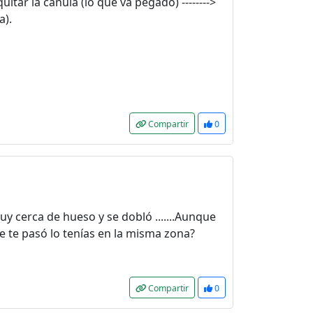
quitar la cánula (lo que va pegado) -------->
a).
Compartir
0
 cerca de hueso y se dobló .......Aunque
e te pasó lo tenías en la misma zona?
Compartir
0