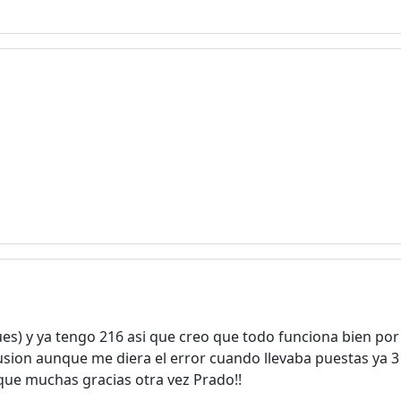
¡Bienvenido! Antes de continuar...
Este sitio web utiliza cookies
para garantizar que obtengas la
mejor experiencia en nuestro
sitio.
Leer más sobre las cookies
s) y ya tengo 216 asi que creo que todo funciona bien por 
sion aunque me diera el error cuando llevaba puestas ya 3 u
Disfruta del foro sin publicidad
 que muchas gracias otra vez Prado!!
El registro es completamente