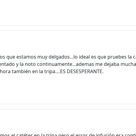
gratuito. Los usuarios
registrados pueden participar en
la comunidad y navegar por el
foro sin publicidad.
Rechazar
Aceptar
s que estamos muy delgados...lo ideal es que pruebes la cá
Aceptar las cookies e ir al registro
tentado y la noto continuamente...ademas me dejaba mucha 
ahora también en la tripa....ES DESESPERANTE.
el catéter en la tripa,pero el error de infusión era contí