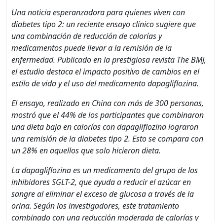
Una noticia esperanzadora para quienes viven con
diabetes tipo 2: un reciente ensayo clínico sugiere que
una combinación de reducción de calorías y
medicamentos puede llevar a la remisión de la
enfermedad. Publicado en la prestigiosa revista The BMJ,
¡Bienvenido! Antes de
el estudio destaca el impacto positivo de cambios en el
continuar...
estilo de vida y el uso del medicamento dapagliflozina.
El ensayo, realizado en China con más de 300 personas,
Este sitio web utiliza
mostró que el 44% de los participantes que combinaron
cookies para garantizar
una dieta baja en calorías con dapagliflozina lograron
que obtengas la mejor
una remisión de la diabetes tipo 2. Esto se compara con
experiencia en nuestro
un 28% en aquellos que solo hicieron dieta.
sitio.
La dapagliflozina es un medicamento del grupo de los
Leer más sobre las cookies
inhibidores SGLT-2, que ayuda a reducir el azúcar en
sangre al eliminar el exceso de glucosa a través de la
Disfruta del foro sin
orina. Según los investigadores, este tratamiento
publicidad
combinado con una reducción moderada de calorías y