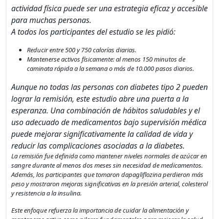
El registro es
actividad física puede ser una estrategia eficaz y accesible
completamente gratuito.
para muchas personas.
Los usuarios registrados
A todos los participantes del estudio se les pidió:
pueden participar en la
Reducir entre 500 y 750 calorías diarias.
comunidad y navegar por el
Mantenerse activos físicamente: al menos 150 minutos de
foro sin publicidad.
caminata rápida a la semana o más de 10.000 pasos diarios.
Aunque no todas las personas con diabetes tipo 2 pueden
Rechazar
lograr la remisión, este estudio abre una puerta a la
esperanza. Una combinación de hábitos saludables y el
Aceptar
uso adecuado de medicamentos bajo supervisión médica
puede mejorar significativamente la calidad de vida y
Aceptar las cookies e ir al
reducir las complicaciones asociadas a la diabetes.
registro
La remisión fue definida como mantener niveles normales de azúcar en
sangre durante al menos dos meses sin necesidad de medicamentos.
Además, los participantes que tomaron dapagliflozina perdieron más
peso y mostraron mejoras significativas en la presión arterial, colesterol
y resistencia a la insulina.
Este enfoque refuerza la importancia de cuidar la alimentación y