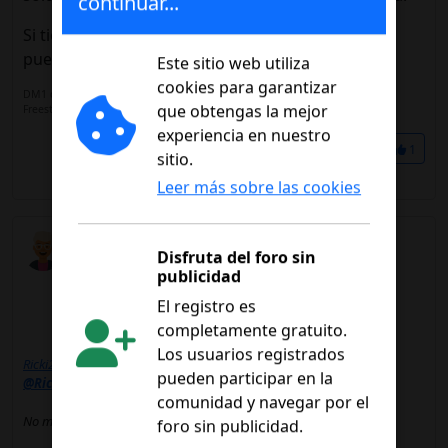
continuar...
S
i tienes alguna asociación de diabéticos cerca,
puedes hacerles una visita y pedirles ayuda.
Este sitio web utiliza
cookies para garantizar
DM1 desde 1982: Toujeo+Novorapid
Freestyle Libre 3+
que obtengas la mejor
experiencia en nuestro
Compartir
1
sitio.
Les gusta a
@Vic
Leer más sobre las cookies
Vic
Disfruta del foro sin
23/07/2025 09:53
publicidad
El registro es
completamente gratuito.
Los usuarios registrados
Ricki21
dijo:
pueden participar en la
@Ricki21
dijo:
comunidad y navegar por el
No morirás ni tendrás complicaciones si te cuidas.
foro sin publicidad.