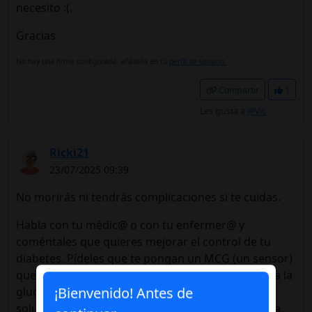
necesito :(.
Gracias
No hay una firma configurada, añádela en tú
perfil de usuario.
Compartir
1
Les gusta a
@Vic
Ricki21
23/07/2025 09:39
No morirás ni tendrás complicaciones si te cuidas.
Habla con tu médic@ o con tu enfermer@ y
coméntales que quieres mejorar el control de tu
diabetes. Pídeles que te pongan un MCG (un sensor)
que te servirá para saber cuándo te sube o te baja la
glucosa. También es muy importante aprender a
¡Bienvenido! Antes de
solucionar una hipoglucemia o una hiperglucemia.