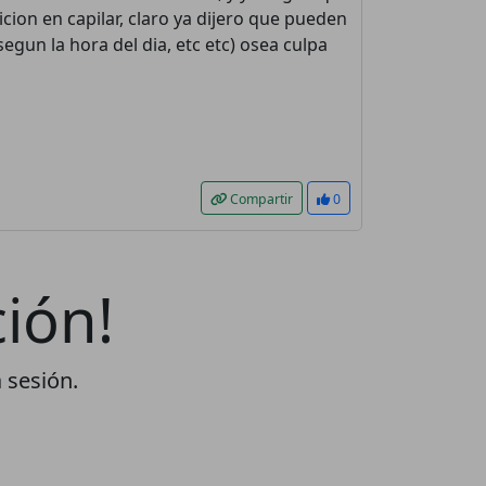
icion en capilar, claro ya dijero que pueden
segun la hora del dia, etc etc) osea culpa
Compartir
0
ión!
a sesión.