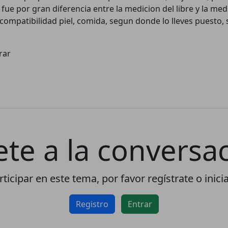
 fue por gran diferencia entre la medicion del libre y la med
Este sitio web utiliza cookies
incompatibilidad piel, comida, segun donde lo lleves puesto, 
para garantizar que obtengas la
mejor experiencia en nuestro
sitio.
brar
Leer más sobre las cookies
Disfruta del foro sin publicidad
El registro es completamente
gratuito. Los usuarios
ete a la conversac
registrados pueden participar en
la comunidad y navegar por el
foro sin publicidad.
ticipar en este tema, por favor regístrate o inici
Rechazar
Aceptar
Registro
Entrar
Aceptar las cookies e ir al registro