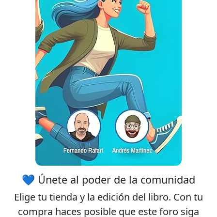
publicidad
El registro es
completamente gratuito.
Los usuarios registrados
pueden participar en la
comunidad y navegar por el
foro sin publicidad.
Rechazar
Aceptar
Aceptar las cookies e ir al
registro
💙 Únete al poder de la comunidad
Elige tu
tienda
y la
edición
del libro. Con tu
compra haces posible que este foro siga