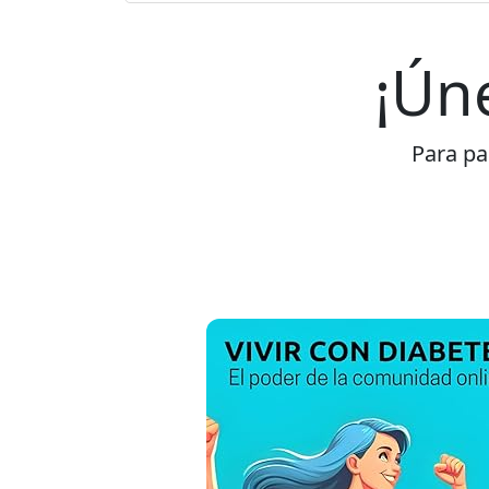
¡Ún
Para par