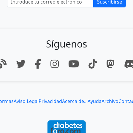
Suscribirse
Síguenos
ormas
Aviso Legal
Privacidad
Acerca de...
Ayuda
Archivo
Conta