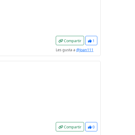
Compartir
1
Les gusta a
@Joan111
Compartir
0