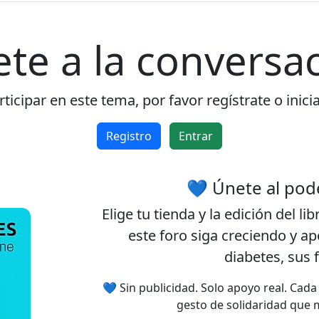
ete a la conversac
Rechazar
Aceptar
Aceptar las cookies e ir al registro
ticipar en este tema, por favor regístrate o inici
Registro
Entrar
💙 Únete al pod
Elige tu
tienda
y la
edición
del lib
este foro siga creciendo y a
diabetes, sus 
💙 Sin publicidad. Solo apoyo real. Cad
gesto de solidaridad que 