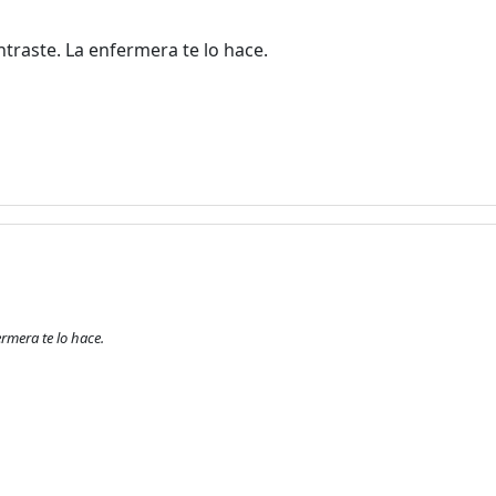
traste. La enfermera te lo hace.
¡Bienvenido! Antes de continuar...
Este sitio web utiliza cookies
para garantizar que obtengas la
mejor experiencia en nuestro
sitio.
Leer más sobre las cookies
rmera te lo hace.
Disfruta del foro sin publicidad
El registro es completamente
gratuito. Los usuarios
registrados pueden participar en
la comunidad y navegar por el
foro sin publicidad.