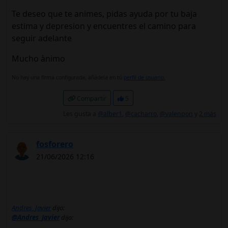
Te deseo que te animes, pidas ayuda por tu baja
estima y depresion y encuentres el camino para
seguir adelante
Mucho ànimo
No hay una firma configurada, añádela en tú
perfil de usuario.
Compartir
5
Les gusta a
@alber1
,
@cacharro
,
@valenpon
y
2 más
fosforero
21/06/2026 12:16
Andres_Javier
dijo:
@Andres_Javier
dijo: