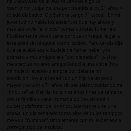
mi trayectoria de la vida te sirve de algo,te
cuento:por culpa de una pancreatitis a los 21 años +-
quedè diabetico. Ojo!! ahora tengo 71 tacos!!. En mi
juventud no habia los adelantos que hay ahora y
mas aùn,vivia "a lo loco" tomar cubatas fumar etc.
Posiblemente tuve suerte porque conseguì llegar a
esta edad sin ninguna complicacion. Pero un dia dije
que se acabò esa vida,deje de fumar beber y lo
primero a mis amigos era "soy diabetico"....y si no
me aceptas no eres amigo.Conocì a una chica (hoy
mi mujer) llevando siempre por delante mi
condicion.Hoy a mi edad con un hijo ya un poco
mayor vivo a mis 71 años sin secuelas y cuidando mi
"finquita" en Galicia, no sin salir los fines de semana
con la familia a cenar, tomar algo (no alcohol ni
dulce) y disfrutar de los mìos. Ademas te dirè una
cosa,si un dia señalado tomo algo de dulce tampoco
me va a "fulminar",simplemente con mi experiencia
corregir algo de insulina.