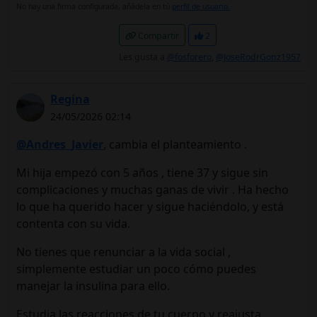
No hay una firma configurada, añádela en tú
perfil de usuario.
Compartir
2
Les gusta a
@fosforero
,
@JoseRodrGonz1957
Regina
24/05/2026 02:14
@Andres_Javier
, cambia el planteamiento .
Mi hija empezó con 5 años , tiene 37 y sigue sin
complicaciones y muchas ganas de vivir . Ha hecho
lo que ha querido hacer y sigue haciéndolo, y está
contenta con su vida.
No tienes que renunciar a la vida social ,
simplemente estudiar un poco cómo puedes
manejar la insulina para ello.
Estudia las reacciones de tu cuerpo y reajusta