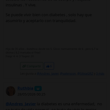
insulinas . Y vive.
Se puede vivir bien con diabetes , solo hay que
asumirlo y aceptarlo con tranquilidad.
Hija de 35 años , diabética desde los 5. Glico: normalmente de 6 , pero 6,7 la
última ( 6,2 marcaba el Free)
Fiasp: 4- 4- 3 Toujeo: 20
Compartir
6
Les gusta a
@Andres_Javier
,
@valenpon
,
@SilviaGRZ
y
3 más
Ruthbia
28/05/2026 00:25
@Andres_Javier
la diabetes es una enfermedad, no
se trata de vida normal, se trata de vivir lo mejor