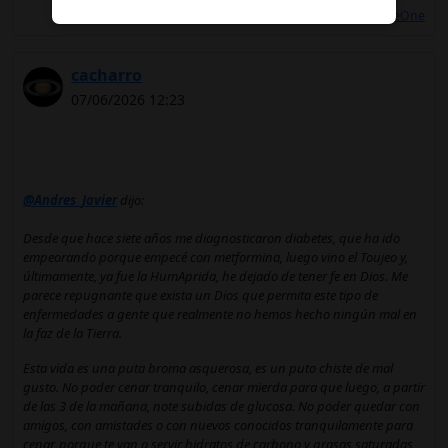
Les gusta a
@Andres_Javier
,
@valenpon
,
@theOne
cacharro
07/06/2026 12:23
@Andres_Javier
dijo:
Desde que hace siete años me diagnosticaron diabetes, que ha ido
empeorando porque empecé con metformina, luego vino el Toujeo y,
últimamente, ya fue la HumAprida, he dejado de tener fe en Dios. Me
parece repugnante que exista un Dios que permita este tipo de
enfermedades a gente que realmente no hemos hecho ningún mal en
la faz de la Tierra.
Esta vida es una puta broma asquerosa, es un puto chiste de mal
gusto. No poder cenar tranquilo, cenar mierda para que luego, a partir
de las 3 de la mañana, note subidas de glucosa. No poder quedar con
amigos, con amistades o con nuevos conocidos tranquilamente para
cenar, porque te van a servir hidratos de carbono y grasas saturadas