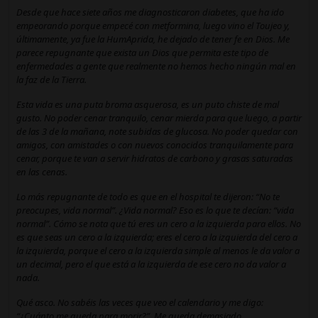
Desde que hace siete años me diagnosticaron diabetes, que ha ido
empeorando porque empecé con metformina, luego vino el Toujeo y,
últimamente, ya fue la HumAprida, he dejado de tener fe en Dios. Me
parece repugnante que exista un Dios que permita este tipo de
enfermedades a gente que realmente no hemos hecho ningún mal en
la faz de la Tierra.
Esta vida es una puta broma asquerosa, es un puto chiste de mal
gusto. No poder cenar tranquilo, cenar mierda para que luego, a partir
de las 3 de la mañana, note subidas de glucosa. No poder quedar con
amigos, con amistades o con nuevos conocidos tranquilamente para
cenar, porque te van a servir hidratos de carbono y grasas saturadas
en las cenas.
Lo más repugnante de todo es que en el hospital te dijeron: “No te
preocupes, vida normal”. ¿Vida normal? Eso es lo que te decían: “vida
normal”. Cómo se nota que tú eres un cero a la izquierda para ellos. No
es que seas un cero a la izquierda; eres el cero a la izquierda del cero a
la izquierda, porque el cero a la izquierda simple al menos le da valor a
un decimal, pero el que está a la izquierda de ese cero no da valor a
nada.
Qué asco. No sabéis las veces que veo el calendario y me digo:
“¿Cuánto me queda para morir?”. Me queda demasiado.