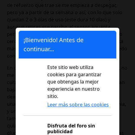
de refuerzo que trae se me empieza a despegar,
pero ya a partir de la semana o así, con lo que solo
quedan 2 o 3 días de uso (este dura 10 días) y
aunque retires ese parche, el sensor aguanta
perfectamente, de hecho, cuesta despegarlo, pero
¡Bienvenido! Antes de
cero reacción o picor. Y como a mi bolsillo le cuesta
continuar...
más o menos lo mismo al mes que el free, me quedo
con este.
Este sitio web utiliza
En cualquiera de los dos, funcionando bien, claro, no
cookies para garantizar
me parece invasivo nunca: más vale prevenir que
que obtengas la mejor
curar. También tengo que decir que las alarmas han
experiencia en nuestro
bajado considerablemente desde que tengo el
sitio.
dexcom, lo que ayuda mucho (solo me ha sonado
una vez de noche, y tenía principio de hipoglucemia,
Leer más sobre las cookies
y un par de veces en el insti - soy profesora- y
también con principio de hipoglucemia). Lo peor,
quizá en el trabajo: para la clase, comprueba la
Disfruta del foro sin
publicidad
glucosa, toma glucosa (pastillas si es poco, gel si es