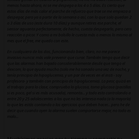
menos hasta ahora, ni se me despega a los 4 o 5 días. Es cierto que
estos días de más calor el parche de refuerzo que trae se me empieza a
despegar, pero ya a partir de la semana o así, con lo que solo quedan 2
o 3 días de uso (este dura 10 días) y aunque retires ese parche, el
sensor aguanta perfectamente, de hecho, cuesta despegarlo, pero cero
reacción o picor. Y como a mi bolsillo le cuesta más o menos lo mismo al
mes que el free, me quedo con este.
En cualquiera de los dos, funcionando bien, claro, no me parece
invasivo nunca: más vale prevenir que curar. También tengo que decir
que las alarmas han bajado considerablemente desde que tengo el
dexcom, lo que ayuda mucho (solo me ha sonado una vez de noche, y
tenía principio de hipoglucemia, y un par de veces en el insti - soy
profesora- y también con principio de hipoglucemia). Lo peor, quizá en
el trabajo: para la clase, comprueba la glucosa, toma glucosa (pastillas
si es poco, gel si es más acusada), remonta... y todo esto controlando a
entre 20 y 25 adolescentes a los que no les interesa nada (a la mayoría)
lo que les estás contando o los ejercicios que deben hacer... pero he de
decir que cuando oyen la alarma suelen comportarse mejor, no todo es
malo...