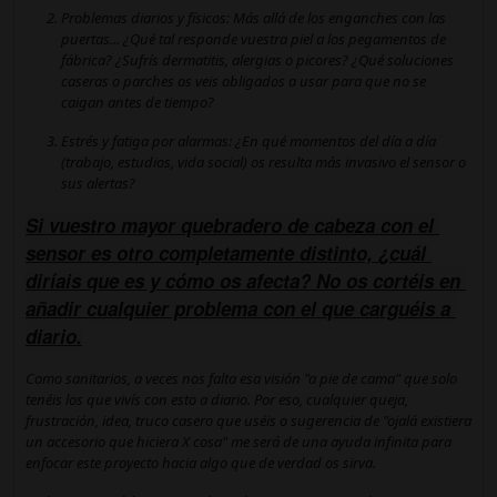
Problemas diarios y físicos:
Más allá de los enganches con las
puertas... ¿Qué tal responde vuestra piel a los pegamentos de
fábrica? ¿Sufrís dermatitis, alergias o picores? ¿Qué soluciones
caseras o parches os veis obligados a usar para que no se
caigan antes de tiempo?
Estrés y fatiga por alarmas:
¿En qué momentos del día a día
(trabajo, estudios, vida social) os resulta más invasivo el sensor o
sus alertas?
Si vuestro mayor quebradero de cabeza con el 
sensor es otro completamente distinto, 
¿cuál 
diríais que es y cómo os afecta?
 No os cortéis en 
añadir cualquier problema con el que carguéis a 
diario.
Como sanitarios, a veces nos falta esa visión "a pie de cama" que solo
tenéis los que vivís con esto a diario. Por eso, cualquier queja,
frustración, idea, truco casero que uséis o sugerencia de
"ojalá existiera
un accesorio que hiciera X cosa"
me será de una ayuda infinita para
enfocar este proyecto hacia algo que de verdad os sirva.