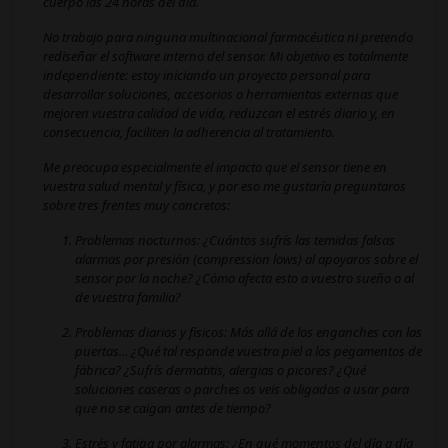
cuerpo las 24 horas del día.
No trabajo para ninguna multinacional farmacéutica ni pretendo
rediseñar el software interno del sensor. Mi objetivo es totalmente
independiente: estoy iniciando un proyecto personal para
desarrollar
soluciones, accesorios o herramientas externas
que
mejoren vuestra calidad de vida, reduzcan el estrés diario y, en
consecuencia, faciliten la adherencia al tratamiento.
Me preocupa especialmente el impacto que el sensor tiene en
vuestra salud mental y física, y por eso me gustaría preguntaros
sobre tres frentes muy concretos:
Problemas nocturnos:
¿Cuántos sufrís las temidas falsas
alarmas por presión (
compression lows
) al apoyaros sobre el
sensor por la noche? ¿Cómo afecta esto a vuestro sueño o al
de vuestra familia?
Problemas diarios y físicos:
Más allá de los enganches con las
puertas... ¿Qué tal responde vuestra piel a los pegamentos de
fábrica? ¿Sufrís dermatitis, alergias o picores? ¿Qué
soluciones caseras o parches os veis obligados a usar para
que no se caigan antes de tiempo?
Estrés y fatiga por alarmas:
¿En qué momentos del día a día