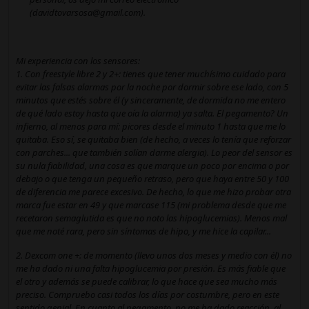
(davidtovarsosa@gmail.com).
Mi experiencia con los sensores:
1. Con freestyle libre 2 y 2+: tienes que tener muchísimo cuidado para
evitar las falsas alarmas por la noche por dormir sobre ese lado, con 5
minutos que estés sobre él (y sinceramente, de dormida no me entero
de qué lado estoy hasta que oía la alarma) ya salta. El pegamento? Un
infierno, al menos para mí: picores desde el minuto 1 hasta que me lo
quitaba. Eso sí, se quitaba bien (de hecho, a veces lo tenía que reforzar
con parches... que también solían darme alergia). Lo peor del sensor es
su nula fiabilidad, una cosa es que marque un poco por encima o por
debajo o que tenga un pequeño retraso, pero que haya entre 50 y 100
de diferencia me parece excesivo. De hecho, lo que me hizo probar otra
marca fue estar en 49 y que marcase 115 (mi problema desde que me
recetaron semaglutida es que no noto las hipoglucemias). Menos mal
que me noté rara, pero sin síntomas de hipo, y me hice la capilar...
2. Dexcom one +: de momento (llevo unos dos meses y medio con él) no
me ha dado ni una falta hipoglucemia por presión. Es más fiable que
el otro y además se puede calibrar, lo que hace que sea mucho más
preciso. Compruebo casi todos los días por costumbre, pero en este
sentido genial. En cuanto al pegamento, no me ha dado reacción, al