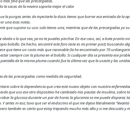
o más fina que las precargadas.
la sacas de la nevera soporta mejor el calor.
que la purgas antes de inyectarte la dosis tienes que borrar esa entrada de la apl
 por una esas notas.
nte que supone su uso: solo tienes una, mientras que de las precargadas yo su
 te olvida o lo que sea, ya no te puedes pinchar. En ese caso, así, a bote pronto 
pio bolsillo. De hecho, encontré este foro (este es mi primer post) buscando
rece que tiene un costo más que razonable (la he encontrado por 70 urdangarine
estar siempre con la pluma en el bolsillo. Si cualquier día se presenta ese probl
a pantalla de la misma pluma cuando fue la última vez que la usaste y las unida
aja de las precargadas como medida de seguridad.
ntario sobre la dependencia que crea este nuevo objeto con nuestra enfermeda
esde que uso ese otro dispositivo he cambiado mis pautas de insulina, sobre 
probar la glucosa durante un par de horas la glucemia se me puede disparar, ta
 antes ni eso; tuvo que ser el endocrino el que me dijese literalmente "levanta
ero también es cierto que estoy trepando mucho más alto y si me descuido y m