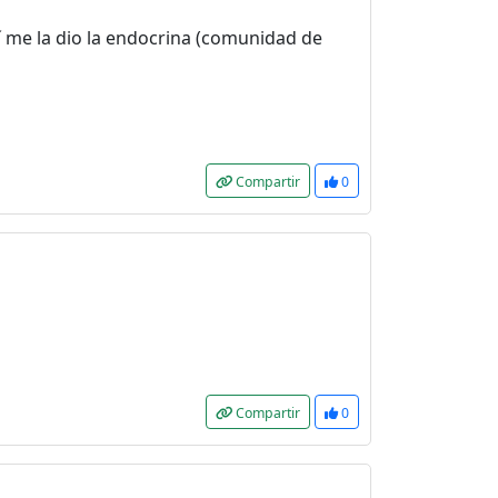
í me la dio la endocrina (comunidad de
Compartir
0
Compartir
0