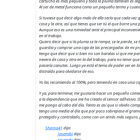
cartucho es más pequeño y toda la pluma también es alg
Al ser de metal funciona como un pequeño termo y cuando 
Si tuviese que decir algo malo de ella sería que cada vez 
cosa y la otra, así que tienes que ser tú el que borre una
Aunque eso es una nimiedad ante el principal inconvenie
en el trabajo.
Quiero decir que si la pluma se te rompe, se te pierde, se
guardia y comprar una caja de las precargadas de mi pro
tengo que decir que si bien no son baratas sí que me pa
nevera de casa y otra en la del trabajo, para no tener que 
pasaría canutas. Luego ya está el tema de poder ver en l
distraído para olvidarse de eso.
Yo las recomiendo al 100%, pero teniendo en casa una c
Y ya, para terminar, me gustaría hacer un pequeño come
a la dependencia que me ha creado el sensor adhesivo. D
me pongo al cabo del día. Tanto es así que si olvido com
tengo una media al día que por poco sobrepasa el gramo. Y
protegido y controlado, como con un arnés más seguro, p
Sherpa41
dijo:
Josemibi
dijo:
Josemibi
dijo: