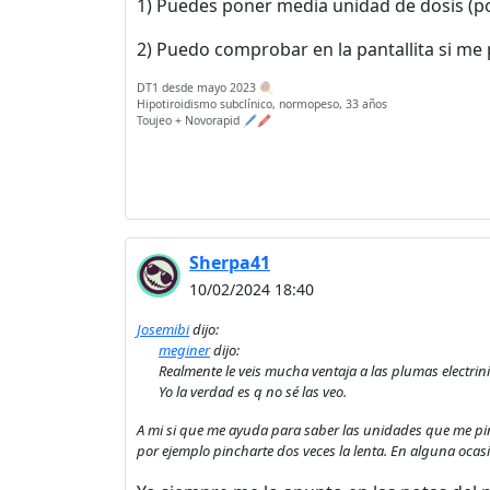
1) Puedes poner media unidad de dosis (por
2) Puedo comprobar en la pantallita si me 
DT1 desde mayo 2023 🍭
Hipotiroidismo subclínico, normopeso, 33 años
Toujeo + Novorapid 🖊️🖍️
Sherpa41
10/02/2024 18:40
Josemibi
dijo:
meginer
dijo:
Realmente le veis mucha ventaja a las plumas electrin
Yo la verdad es q no sé las veo.
A mi si que me ayuda para saber las unidades que me pinc
por ejemplo pincharte dos veces la lenta. En alguna ocas