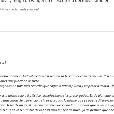
óvil y tengo un widget en el escritorio del móvil también.
e c*** han hecho desde entonces?
icas?
 habiéndomela dado el médico del seguro en Jerez hace cosa de un mes. Y si no l
sabes que funciona al 100%.
rgadas no tuve más remedio que coger la nueva pluma y empezar a usarla. Ll
está hecha solo del plástico termofusible de las precargadas. Es de aluminio an
aca una chirla. Se diferencia de la precargada lo mismo que se puede diferencia
. Al ser de metal, el mecanismo que selecciona las unidades que te vas a inyect
n el que se ve el número de la dosis una especie de burbuja de plástico que hace