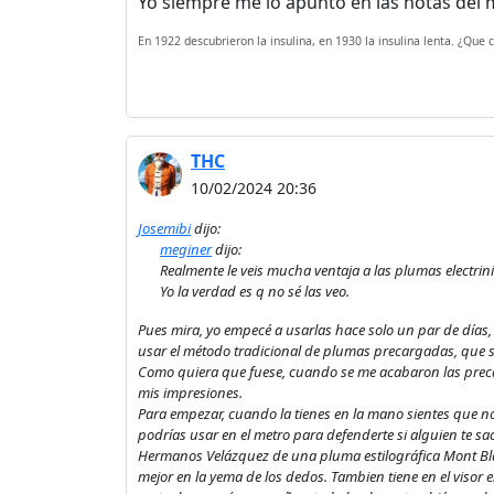
Yo siempre me lo apunto en las notas del m
En 1922 descubrieron la insulina, en 1930 la insulina lenta. ¿Qu
THC
10/02/2024 20:36
Josemibi
dijo:
meginer
dijo:
Realmente le veis mucha ventaja a las plumas electrin
Yo la verdad es q no sé las veo.
Pues mira, yo empecé a usarlas hace solo un par de días,
usar el método tradicional de plumas precargadas, que 
Como quiera que fuese, cuando se me acabaron las preca
mis impresiones.
Para empezar, cuando la tienes en la mano sientes que no 
podrías usar en el metro para defenderte si alguien te s
Hermanos Velázquez de una pluma estilográfica Mont Blanc
mejor en la yema de los dedos. Tambien tiene en el visor e