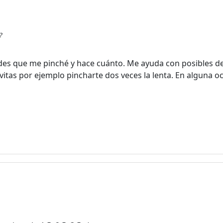
?
des que me pinché y hace cuánto. Me ayuda con posibles des
evitas por ejemplo pincharte dos veces la lenta. En alguna 
¡Bienvenido! Antes de continuar...
Este sitio web utiliza cookies
para garantizar que obtengas la
mejor experiencia en nuestro
sitio.
Leer más sobre las cookies
Disfruta del foro sin publicidad