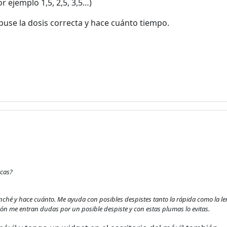
 ejemplo 1,5, 2,5, 3,5…)
El registro es completamente
puse la dosis correcta y hace cuánto tiempo.
gratuito. Los usuarios
registrados pueden participar en
la comunidad y navegar por el
foro sin publicidad.
Rechazar
Aceptar
Aceptar las cookies e ir al registro
icas?
hé y hace cuánto. Me ayuda con posibles despistes tanto la rápida como la lent
ión me entran dudas por un posible despiste y con estas plumas lo evitas.