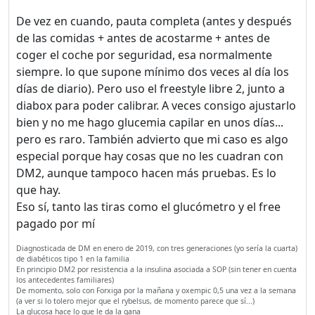
De vez en cuando, pauta completa (antes y después
de las comidas + antes de acostarme + antes de
coger el coche por seguridad, esa normalmente
siempre. lo que supone mínimo dos veces al día los
días de diario). Pero uso el freestyle libre 2, junto a
diabox para poder calibrar. A veces consigo ajustarlo
bien y no me hago glucemia capilar en unos días...
pero es raro. También advierto que mi caso es algo
especial porque hay cosas que no les cuadran con
DM2, aunque tampoco hacen más pruebas. Es lo
que hay.
Eso sí, tanto las tiras como el glucómetro y el free
pagado por mí
Diagnosticada de DM en enero de 2019, con tres generaciones (yo sería la cuarta)
de diabéticos tipo 1 en la familia
En principio DM2 por resistencia a la insulina asociada a SOP (sin tener en cuenta
los antecedentes familiares)
De momento, solo con Forxiga por la mañana y oxempic 0,5 una vez a la semana
(a ver si lo tolero mejor que el rybelsus, de momento parece que sí...)
La glucosa hace lo que le da la gana