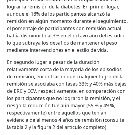
lograr la remisión de la diabetes. En primer lugar,
aunque el 18% de los participantes alcanzó la
remisión en algún momento durante el seguimiento,
el porcentaje de participantes con remisión actual
había disminuido al 3% en el octavo año del estudio,
lo que subraya los desafíos de mantener el peso
mediante intervenciones en el estilo de vida.
En segundo lugar, a pesar de la duración
¡Bienvenido! Antes de
relativamente corta de la mayoría de los episodios
continuar...
de remisión, encontraron que cualquier logro de la
remisión se asociaba con tasas 33% y 40% más bajas
de ERC y ECV, respectivamente, en comparación con
Este sitio web utiliza
los participantes que no lograron la remisión, y el
cookies para garantizar
riesgo la reducción fue aún mayor (55 % y 49 %,
que obtengas la mejor
respectivamente) entre aquellos que tenían
experiencia en nuestro
evidencia de al menos 4 años de remisión (consulte
sitio.
la tabla 2 y la figura 2 del artículo completo).
Leer más sobre las cookies