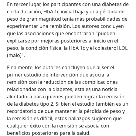
En tercer lugar, los participantes con una diabetes de
corta duración, HbA 1c inicial baja y una pérdida de
Disfruta del foro sin
peso de gran magnitud tenía más probabilidades de
publicidad
experimentar una remisión. Los autores concluyen
El registro es
que las asociaciones que encontraron "pueden
completamente gratuito.
explicarse por mejoras posteriores al inicio en el
Los usuarios registrados
peso, la condición física, la HbA 1c y el colesterol LDL
pueden participar en la
(malo)".
comunidad y navegar por el
Finalmente, los autores concluyen que al ser el
foro sin publicidad.
primer estudio de intervención que asocia la
remisión con la reducción de las complicaciones
Rechazar
relacionadas con la diabetes, esta es una noticia
alentadora para quienes pueden lograr la remisión
Aceptar
de la diabetes tipo 2. Si bien el estudio también es un
recordatorio de que mantener la pérdida de peso y
Aceptar las cookies e ir al
la remisión es difícil, estos hallazgos sugieren que
registro
cualquier éxito con la remisión se asocia con
beneficios posteriores para la salud.