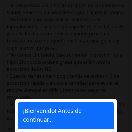
- Si han pasado 2 o 3 horas después de las comidas y
sigues teniendo bajadas tienes que bajarte la Toujeo.
- No tomes nada con azúcar si no estás en
hipoglucemia, o sea, por debajo de 70. Si estás en 80
y con la flecha de tendencia bajando prueba a
tomarte un trozo pequeño de fruta o una galleta y
espera a ver qué pasa.
- No tomes chocolate para remontar o prevenir una
hipo. El chocolate tiene grasa que enlentece la
absorción de los HC.
- Cuando tienes una hipoglucemia necesitas HC de
absorción rápida y en poca cantidad para evitar el
rebote. Aunque es difícil, intenta no pegarte
atracones.
- Si estás en pleno rebote, paciencia y no corrijas con
¡Bienvenido! Antes de
más insulina porque entrarás en una montaña rusa
inacabable. Mejor corregir en la siguiente comida.
continuar...
DM1 desde 1982: Toujeo+Novorapid