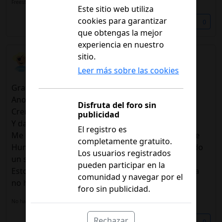
Freestyle Libre 3+
Este sitio web utiliza
cookies para garantizar
Compartir
0
que obtengas la mejor
experiencia en nuestro
susal
sitio.
06/11/2023 08:40
Leer más sobre las cookies
Gracias mil gracias x vuestra ayuda
Anoche cene un yogurt griego
Disfruta del foro sin
Crema setas champiñones
publicidad
Y dado que IVA con 130 no me puse nada
El registro es
Me he levantado con 200 a las 6:00 me pongo 5 de
completamente gratuito.
Humalog y a las 7:00 seguía con 220 me he tomado
Los usuarios registrados
un simple cortado sin nada y ahora 110 ....
pueden participar en la
Esto es un infierno porque cuando se descontrola
comunidad y navegar por el
no hay manera de enderezarlo
foro sin publicidad.
No hay una firma configurada, añádela en tú
perfil de usuario.
Rechazar
Compartir
0