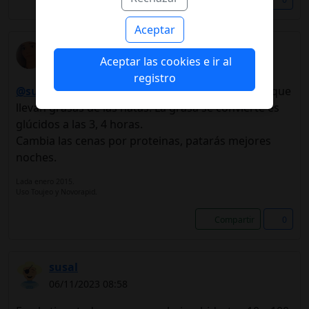
Aceptar
Ruthbia
Aceptar las cookies e ir al
06/11/2023 08:46
registro
@susal
las cremas suben mucho la glucemia porque
llevan grasas de las natas. La grasa se convierte es
glúcidos a las 3, 4 horas.
Cambia las cenas por proteinas, patarás mejores
noches.
Lada enero 2015.
Uso Toujeo y Novorapid.
Compartir
0
susal
06/11/2023 08:58