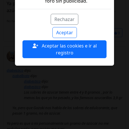
foro sin publicidad.
Ya pero es que a mi personalmente un gramo de
azúcar no me endulza nada, pero insisto eso a mi.
Rechazar
No hay una firma configurada, añádela en tú
perfil de usuario.
Aceptar
Compartir
0
Aceptar las cookies e ir al
registro
isabelbota
02/05/2023 16:41
diabestico
dijo:
isabelbota
dijo:
diabestico
dijo:
diabestico
dijo:
Los sobres de azucar tienen entre 4 y 8 gramos , por lo
menos los que yo he pesado, y los famosos azucarillos 3,9 gr
Ya, pero que Gozoki nos habla de los sobres de edulcorante, que
pesan 1 gramo, no de azúcar.
Ya pero es que a mi personalmente un gramo de azúcar no me
endulza nada, pero insisto eso a mi.