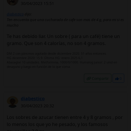
30/04/2023 15:51
diabestico
dijo:
Ten encuenta que una cucharada de cafe son mas de 4 g, para mi si es
mucho
Te has debido liar. Un sobre ( para un café) tiene un
gramo. Que son 4 calorías, no son 4 gramos.
DM 2 con páncreas agotado desde diciembre 2020. 51 años entonces.
HG diciembre 2020: 15.9. Última HG: enero 2025 6,1
Abasaglar 10 unidades. Metformina, 1000/0/1000. Humalog junior: 2 unid en
desayuno y luego en función de lo que coma.
Compartir
0
diabestico
30/04/2023 20:32
Los sobres de azucar tienen entre 4 y 8 gramos , por
lo menos los que yo he pesado, y los famosos