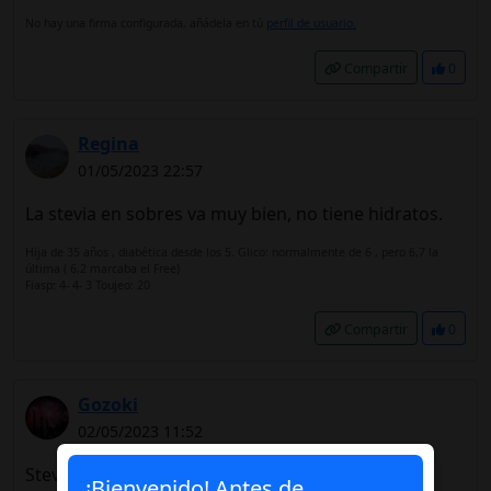
No hay una firma configurada, añádela en tú
perfil de usuario.
Compartir
0
Regina
01/05/2023 22:57
La stevia en sobres va muy bien, no tiene hidratos.
Hija de 35 años , diabética desde los 5. Glico: normalmente de 6 , pero 6,7 la
última ( 6,2 marcaba el Free)
Fiasp: 4- 4- 3 Toujeo: 20
Compartir
0
Gozoki
02/05/2023 11:52
Stevia
¡Bienvenido! Antes de