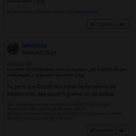
azucarillos 3,9 gr
No hay una firma configurada, añádela en tú
perfil de usuario.
Compartir
0
isabelbota
30/04/2023 22:14
diabestico
dijo:
Los sobres de azucar tienen entre 4 y 8 gramos , por lo menos los que
yo he pesado, y los famosos azucarillos 3,9 gr
Ya, pero que Gozoki nos habla de los sobres de
edulcorante, que pesan 1 gramo, no de azúcar.
DM 2 con páncreas agotado desde diciembre 2020. 51 años entonces.
HG diciembre 2020: 15.9. Última HG: enero 2025 6,1
Abasaglar 10 unidades. Metformina, 1000/0/1000. Humalog junior: 2 unid en
desayuno y luego en función de lo que coma.
Compartir
0