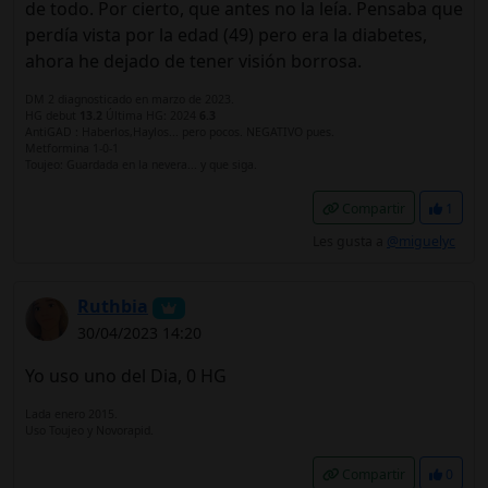
de todo. Por cierto, que antes no la leía. Pensaba que
perdía vista por la edad (49) pero era la diabetes,
ahora he dejado de tener visión borrosa.
DM 2 diagnosticado en marzo de 2023.
HG debut
13.2
Última HG: 2024
6.3
AntiGAD : Haberlos,Haylos... pero pocos. NEGATIVO pues.
Metformina 1-0-1
Toujeo: Guardada en la nevera... y que siga.
Compartir
1
Les gusta a
@miguelyc
Ruthbia
30/04/2023 14:20
Yo uso uno del Dia, 0 HG
Lada enero 2015.
Uso Toujeo y Novorapid.
Compartir
0