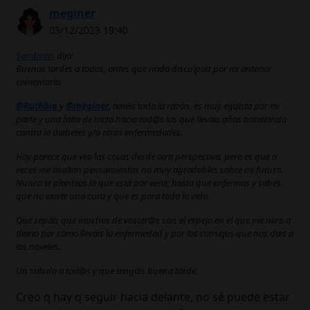
meginer
03/12/2023 19:40
Sandman
dijo:
Buenas tardes a todos, antes que nada disculpad por mi anterior
comentario.
@Ruthbia
y
@meginer
, tenéis toda la razón, es muy egoísta por mi
parte y una falta de tacto hacia tod@s los que lleváis años batallando
contra la diabetes y/o otras enfermedades.
Hoy parece que veo las cosas desde otra perspectiva, pero es que a
veces me asaltan pensamientos no muy agradables sobre mi futuro.
Nunca te planteas lo que está por venir, hasta que enfermas y sabes
que no existe una cura y que es para toda la vida.
Qué sepáis que muchos de vosotr@s sois el espejo en el que me miro a
diario por cómo lleváis la enfermedad y por los consejos que nos dais a
los noveles.
Un saludo a tod@s y que tengáis buena tarde.
Creo q hay q seguir hacia delante, no sé puede estar