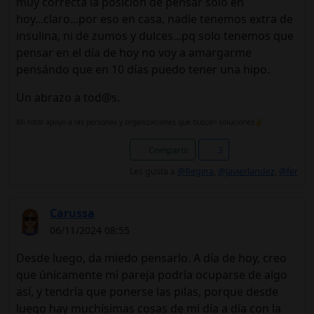
muy correcta la posición de pensar solo en
hoy...claro...por eso en casa, nadie tenemos extra de
insulina, ni de zumos y dulces...pq solo tenemos que
pensar en el día de hoy no voy a amargarme
pensándo que en 10 días puedo tener una hipo.
Un abrazo a tod@s.
Mi total apoyo a las personas y organizaciones que buscan soluciones✌️
Compartir
3
Les gusta a
@Regina
,
@Javierlandez
,
@fer
Carussa
06/11/2024 08:55
Desde luego, da miedo pensarlo. A día de hoy, creo
que únicamente mi pareja podría ocuparse de algo
así, y tendría que ponerse las pilas, porque desde
luego hay muchísimas cosas de mi día a día con la