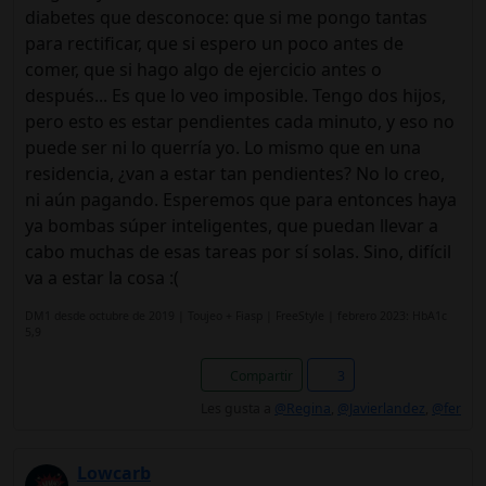
diabetes que desconoce: que si me pongo tantas
para rectificar, que si espero un poco antes de
comer, que si hago algo de ejercicio antes o
después... Es que lo veo imposible. Tengo dos hijos,
pero esto es estar pendientes cada minuto, y eso no
puede ser ni lo querría yo. Lo mismo que en una
residencia, ¿van a estar tan pendientes? No lo creo,
ni aún pagando. Esperemos que para entonces haya
ya bombas súper inteligentes, que puedan llevar a
cabo muchas de esas tareas por sí solas. Sino, difícil
va a estar la cosa :(
DM1 desde octubre de 2019 | Toujeo + Fiasp | FreeStyle | febrero 2023: HbA1c
5,9
Compartir
3
Les gusta a
@Regina
,
@Javierlandez
,
@fer
Lowcarb