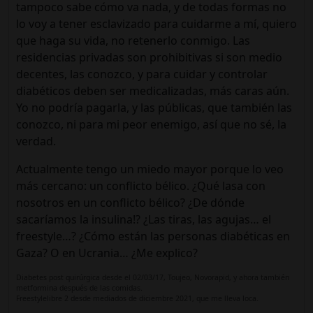
tampoco sabe cómo va nada, y de todas formas no
lo voy a tener esclavizado para cuidarme a mí, quiero
que haga su vida, no retenerlo conmigo. Las
residencias privadas son prohibitivas si son medio
decentes, las conozco, y para cuidar y controlar
diabéticos deben ser medicalizadas, más caras aún.
Yo no podría pagarla, y las públicas, que también las
conozco, ni para mi peor enemigo, así que no sé, la
verdad.
Actualmente tengo un miedo mayor porque lo veo
más cercano: un conflicto bélico. ¿Qué lasa con
nosotros en un conflicto bélico? ¿De dónde
sacaríamos la insulina!? ¿Las tiras, las agujas… el
freestyle…? ¿Cómo están las personas diabéticas en
Gaza? O en Ucrania… ¿Me explico?
Diabetes post quirúrgica desde el 02/03/17, Toujeo, Novorapid, y ahora también
metformina después de las comidas.
Freestylelibre 2 desde mediados de diciembre 2021, que me lleva loca.