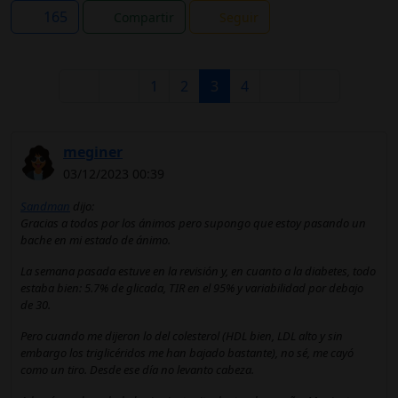
165
Compartir
Seguir
1
2
3
4
meginer
03/12/2023 00:39
Sandman
dijo:
Gracias a todos por los ánimos pero supongo que estoy pasando un
bache en mi estado de ánimo.
La semana pasada estuve en la revisión y, en cuanto a la diabetes, todo
estaba bien: 5.7% de glicada, TIR en el 95% y variabilidad por debajo
de 30.
Pero cuando me dijeron lo del colesterol (HDL bien, LDL alto y sin
embargo los triglicéridos me han bajado bastante), no sé, me cayó
como un tiro. Desde ese día no levanto cabeza.