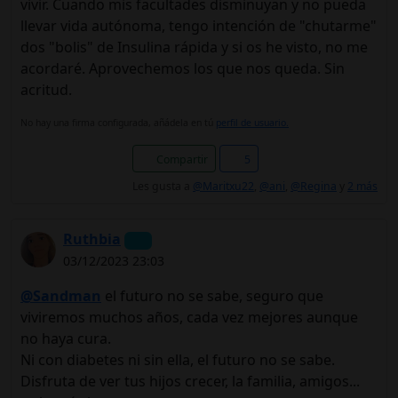
vivir. Cuando mis facultades disminuyan y no pueda
llevar vida autónoma, tengo intención de "chutarme"
dos "bolis" de Insulina rápida y si os he visto, no me
acordaré. Aprovechemos los que nos queda. Sin
acritud.
No hay una firma configurada, añádela en tú
perfil de usuario.
Compartir
5
Les gusta a
@Maritxu22
,
@ani
,
@Regina
y
2 más
Ruthbia
03/12/2023 23:03
@Sandman
el futuro no se sabe, seguro que
viviremos muchos años, cada vez mejores aunque
no haya cura.
Ni con diabetes ni sin ella, el futuro no se sabe.
Disfruta de ver tus hijos crecer, la familia, amigos...