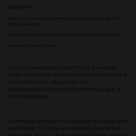
@Lowcarb
dijo:
Hace 3 meses curaron a la primera persona con diabetes tipo 1 en
China, hito histórico.
Hace 1 mes han curado a otro sin necesidad de inmunosupresión.
Quien sabe lo que va a pasar.
Lo unico novedoso de lo de china es que usaron
celulas de la propia chica y las modificaron para que
se convirtieran en celulas beta. Con
inmunosupresion hace muchísimo tiempo que se
"cura" la diabetes.
Sin inmunosupresores han visto que las celulas beta
modificadas, funcionan y sobreviven, pero no han
dicho nada de curar, aun estan en la fase de ensayos