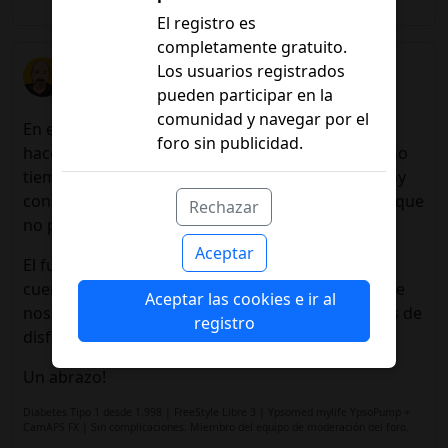
Les gusta a
@Crash
El registro es
completamente gratuito.
fer
Los usuarios registrados
04/11/2024 22:55
pueden participar en la
comunidad y navegar por el
En este presente me siento muy bien, empecé a
foro sin publicidad.
hacer deporte hace dos meses, después de mucho
tiempo sin hacer nada por miedo a una lesión, hoy
consigo hacerlo con regularidad y sin dolor, creo que
Rechazar
no puedo pedir más!
Aceptar
El futuro seguro que será más complicado, pero
cuento con que seguiremos teniendo avances que
Aceptar las cookies e ir al
nos ayuden, así que lo veo con esperanza y ganas de
registro
disfrutarlo lo mejor que pueda.
Un abrazo!
Diabetes Tipo 1 desde 1.998 | FreeStyle Libre 3 | Ypsomed mylife YpsoPump +
CamAPS FX | Sin complicaciones. Miembro del equipo de moderación del foro.