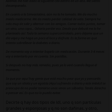
Además me han dado la siguiente cita dentro de un año. Me siento
desamparado.
En cuanto a la Simvastatina, aún no la he tomado. Me da mucho
miedo medicarme. Me da miedo perder calidad de vida. Siempre he
sido muy de salir y alternar con los amigos. Comer todos juntos, tomar
un vino, una copa... Odiaría perder eso. Desde que debuté me lo he
planteado así: Toda la semana supercontrolado, pero déjame que un
día vaya y me haga un poco el loco y disfrute. Es la forma en que
intento sobrellevar la diabetes a diario.
De momento voy a intentar bajarlo sin medicación. Durante 3-4 meses
voy a intentarlo por mi cuenta. Sin pastillas.
Si después no hay más remedio, pues ya lo veré cuando llegue el
momento.
Se que por aquí hay gente que está mucho peor que yo y pensaréis
que soy un idiota y un egoísta (Aquí sufriendo a diario y este imbécil se
preocupa de no poder tomarse unos vinos un sábado). Tenéis derecho
a pensar así. Es que no lo puedo evitar.
Decirte q hay dos tipos de ldl, uno q son partículas
grandes y esponjosas y q no son dañinas, y otro,