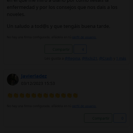
en el que me miro a diario por cómo lleváis la
enfermedad y por los consejos que nos dais a los
noveles.
Un saludo a tod@s y que tengáis buena tarde.
No hay una firma configurada, añádela en tú
perfil de usuario.
Compartir
4
Les gusta a
@Regina
,
@Ricki21
,
@Crash
y
1 más
Javierladez
03/12/2023 15:53
👏👏👏👏👏👏👏👏👏👏👏👏
No hay una firma configurada, añádela en tú
perfil de usuario.
Compartir
0