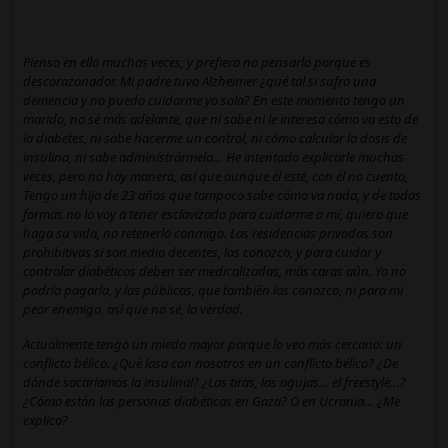
Pienso en ello muchas veces, y prefiero no pensarlo porque es
descorazonador. Mi padre tuvo Alzheimer ¿qué tal si sufro una
demencia y no puedo cuidarme yo sola? En este momento tengo un
marido, no sé más adelante, que ni sabe ni le interesa cómo va esto de
la diabetes, ni sabe hacerme un control, ni cómo calcular la dosis de
insulina, ni sabe administrármela… He intentado explicarle muchas
veces, pero no hay manera, así que aunque él esté, con él no cuento,
Tengo un hijo de 23 años que tampoco sabe cómo va nada, y de todas
formas no lo voy a tener esclavizado para cuidarme a mí, quiero que
haga su vida, no retenerlo conmigo. Las residencias privadas son
prohibitivas si son medio decentes, las conozco, y para cuidar y
controlar diabéticos deben ser medicalizadas, más caras aún. Yo no
podría pagarla, y las públicas, que también las conozco, ni para mi
peor enemigo, así que no sé, la verdad.
Actualmente tengo un miedo mayor porque lo veo más cercano: un
conflicto bélico. ¿Qué lasa con nosotros en un conflicto bélico? ¿De
dónde sacaríamos la insulina!? ¿Las tiras, las agujas… el freestyle…?
¿Cómo están las personas diabéticas en Gaza? O en Ucrania… ¿Me
explico?