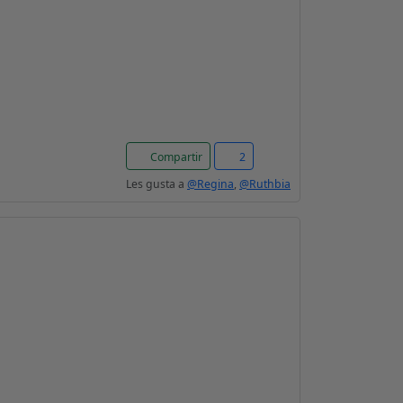
Compartir
2
Les gusta a
@Regina
,
@Ruthbia