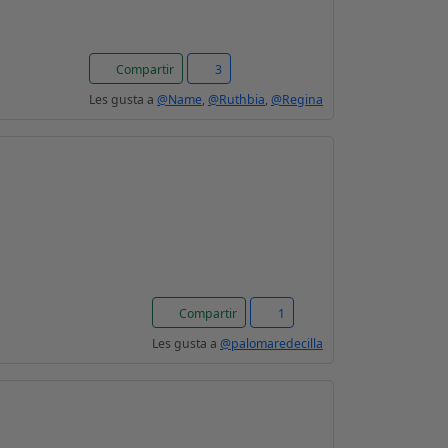
Compartir
3
Les gusta a
@Name
,
@Ruthbia
,
@Regina
Compartir
1
Les gusta a
@palomaredecilla