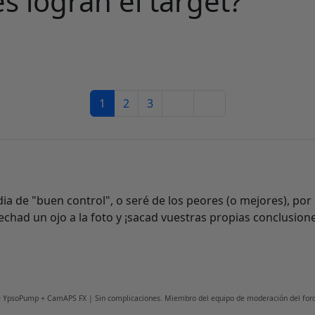
s logran el target?
1
2
3
a de "buen control", o seré de los peores (o mejores), po
echad un ojo a la foto y ¡sacad vuestras propias conclusion
fe YpsoPump + CamAPS FX | Sin complicaciones. Miembro del equipo de moderación del foro