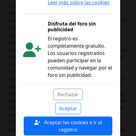
Leer más sobre las cookies
lo anterior.
- De vez en cuando como cosas con más hidratos
como un cocido (unos pocos de garbanzos y mucho
Disfruta del foro sin
acompañamiento, algo de pasta de legumbres o
publicidad
baja en hidratos con mucho acompañamiento de
El registro es
verduras y carne picada, pizza low carb, etc). Y
completamente gratuito.
también hago algún postre keto o algún día puntual
Los usuarios registrados
como uno normal. Por ejemplo hacer una tarda de
pueden participar en la
queso es batir todos los ingredientes y meter al
comunidad y navegar por el
horno (en 10 minutos tienes tarta para toda la
foro sin publicidad.
semana). Uso eritritol para endulzar en estos casos.
- La grasa pues la que llevan los propios alimentos
proteicos (la grasilla del filete, del pescado, etc) y la
Rechazar
que se usa para cocinar y cosas que complementan
el plato como quesos, embutidos, aguacate, frutos
Aceptar
secos, etc
Aceptar las cookies e ir al
El tamaño de las raciones va en función de mi
registro
apetito, como 2 veces al día normalmente y los días