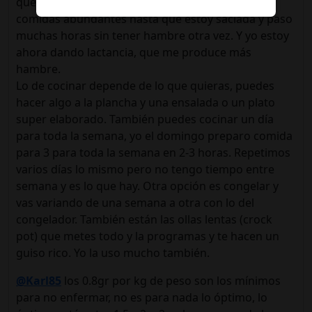
que entreno 3 porque tengo más hambre. Son
comidas abundantes hasta que estoy saciada y paso
muchas horas sin tener hambre otra vez. Y yo estoy
ahora dando lactancia, que me produce más
hambre.
Lo de cocinar depende de lo que quieras, puedes
hacer algo a la plancha y una ensalada o un plato
super elaborado. También puedes cocinar un día
para toda la semana, yo el domingo preparo comida
para 3 para toda la semana en 2-3 horas. Repetimos
varios días lo mismo pero no tengo tiempo entre
semana y es lo que hay. Otra opción es congelar y
vas variando de una semana a otra con lo del
congelador. También están las ollas lentas (crock
pot) que metes todo y la programas y te hacen un
guiso rico. Yo la uso mucho también.
@Karl85
los 0.8gr por kg de peso son los mínimos
para no enfermar, no es para nada lo óptimo, lo