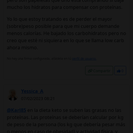
pero son papeletas que uno está comprando si baja
mucho los hidratos para compensar con proteínas.
Yo lo que estoy tratando es de perder el mayor
(sobre)peso posible para que mi cuerpo demande
menos calorías. He bajado los carbohidratos pero no
creo que esté ni siquiera en lo que se llama low carb
ahora mismo.
No hay una firma configurada, añádela en tú
perfil de usuario.
Compartir
0
Yessica_A
07/02/2023 08:21
@Karl85
en la dieta keto se suben las grasas no las
proteínas. Las proteínas se deberían calcular por kg
de peso de la persona (los kg que debería pesar más
o menos en caso de obesidad) y actividad física, y