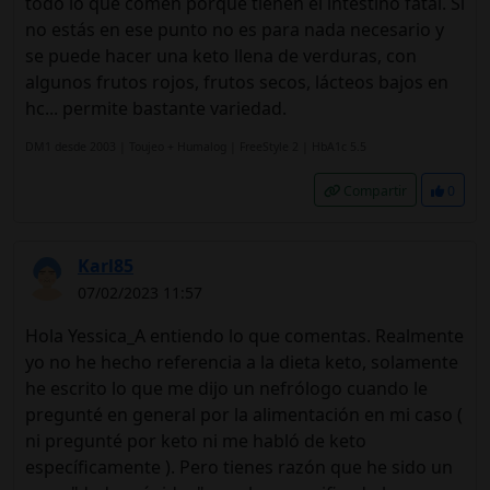
todo lo que comen porque tienen el intestino fatal. Si
no estás en ese punto no es para nada necesario y
se puede hacer una keto llena de verduras, con
algunos frutos rojos, frutos secos, lácteos bajos en
hc... permite bastante variedad.
DM1 desde 2003 | Toujeo + Humalog | FreeStyle 2 | HbA1c 5.5
Compartir
0
Karl85
07/02/2023 11:57
Hola Yessica_A entiendo lo que comentas. Realmente
yo no he hecho referencia a la dieta keto, solamente
he escrito lo que me dijo un nefrólogo cuando le
pregunté en general por la alimentación en mi caso (
ni pregunté por keto ni me habló de keto
específicamente ). Pero tienes razón que he sido un