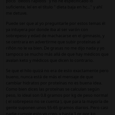
poco "dedos rápidos" y no he especificado lo
suficiente, leí en el título " dieta baja en hc..." y ahí
me detuve.
Puede ser que al yo preguntarle por estos temas él
ya intuyera por donde iba al ser varón con
sobrepeso y edad de machacarse en el gimnasio, y
se centrara en advertirme que subir proteínas al
riñón no le va bien. De grasas no me dijo nada y yo
tampoco se mucho más allá de que hay médicos que
avalan keto y médicos que dicen lo contrario.
Se que el hilo quizá no era de esto exactamente pero
bueno, nunca está de más el mensaje de que
cambiar hidratos por proteínas no es buena idea.
Como bien dices las proteínas se calculan según
peso, lo ideal son 0.8 gramos por kg de peso normal
( el sobrepeso no se cuenta ), que para la mayoría de
gente suponen unos 55-65 gramos diarios. Pero casi
nadie cumple esto yo creo, y hasta 1 gr por kg