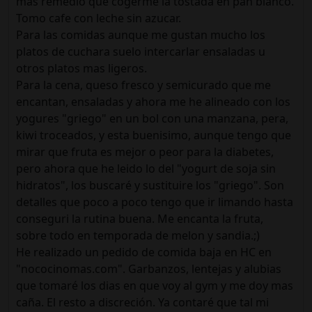
mas remedio que cogerme la tostada en pan blanco.
Tomo cafe con leche sin azucar.
Para las comidas aunque me gustan mucho los
platos de cuchara suelo intercarlar ensaladas u
otros platos mas ligeros.
Para la cena, queso fresco y semicurado que me
encantan, ensaladas y ahora me he alineado con los
yogures "griego" en un bol con una manzana, pera,
kiwi troceados, y esta buenisimo, aunque tengo que
mirar que fruta es mejor o peor para la diabetes,
pero ahora que he leido lo del "yogurt de soja sin
hidratos", los buscaré y sustituire los "griego". Son
detalles que poco a poco tengo que ir limando hasta
conseguri la rutina buena. Me encanta la fruta,
sobre todo en temporada de melon y sandia.;)
He realizado un pedido de comida baja en HC en
"nococinomas.com". Garbanzos, lentejas y alubias
que tomaré los dias en que voy al gym y me doy mas
caña. El resto a discreción. Ya contaré que tal mi