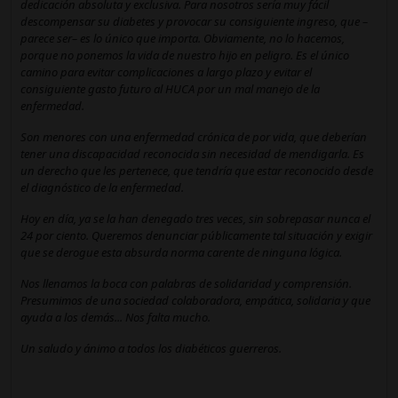
dedicación absoluta y exclusiva. Para nosotros sería muy fácil
descompensar su diabetes y provocar su consiguiente ingreso, que –
parece ser– es lo único que importa. Obviamente, no lo hacemos,
porque no ponemos la vida de nuestro hijo en peligro. Es el único
camino para evitar complicaciones a largo plazo y evitar el
consiguiente gasto futuro al HUCA por un mal manejo de la
enfermedad.
Son menores con una enfermedad crónica de por vida, que deberían
tener una discapacidad reconocida sin necesidad de mendigarla. Es
un derecho que les pertenece, que tendría que estar reconocido desde
el diagnóstico de la enfermedad.
Hoy en día, ya se la han denegado tres veces, sin sobrepasar nunca el
24 por ciento. Queremos denunciar públicamente tal situación y exigir
que se derogue esta absurda norma carente de ninguna lógica.
Nos llenamos la boca con palabras de solidaridad y comprensión.
Presumimos de una sociedad colaboradora, empática, solidaria y que
ayuda a los demás... Nos falta mucho.
Un saludo y ánimo a todos los diabéticos guerreros.