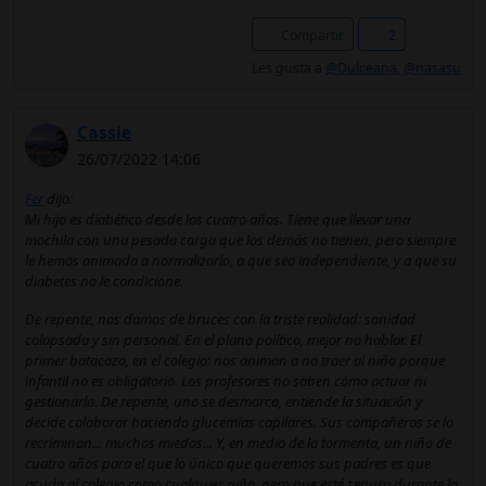
Compartir
2
Les gusta a
@Dulceana
,
@nasasu
Cassie
26/07/2022 14:06
Fer
dijo:
Mi hijo es diabético desde los cuatro años. Tiene que llevar una
mochila con una pesada carga que los demás no tienen, pero siempre
le hemos animado a normalizarlo, a que sea independiente, y a que su
diabetes no le condicione.
De repente, nos damos de bruces con la triste realidad: sanidad
colapsada y sin personal. En el plano político, mejor no hablar. El
primer batacazo, en el colegio: nos animan a no traer al niño porque
infantil no es obligatorio. Los profesores no saben cómo actuar ni
gestionarlo. De repente, uno se desmarca, entiende la situación y
decide colaborar haciendo glucemias capilares. Sus compañeros se lo
recriminan... muchos miedos... Y, en medio de la tormenta, un niño de
cuatro años para el que lo único que queremos sus padres es que
acuda al colegio como cualquier niño, pero que esté seguro durante la