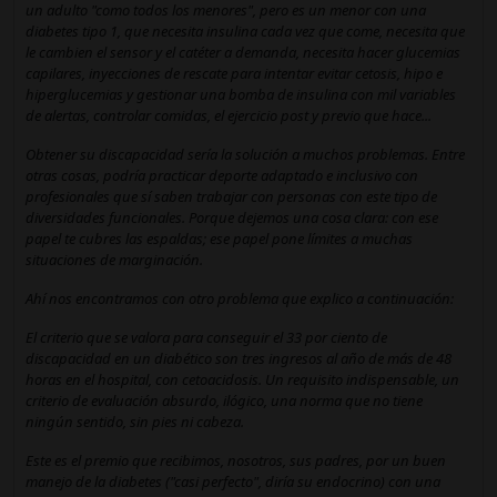
un adulto "como todos los menores", pero es un menor con una
diabetes tipo 1, que necesita insulina cada vez que come, necesita que
le cambien el sensor y el catéter a demanda, necesita hacer glucemias
capilares, inyecciones de rescate para intentar evitar cetosis, hipo e
hiperglucemias y gestionar una bomba de insulina con mil variables
de alertas, controlar comidas, el ejercicio post y previo que hace...
Obtener su discapacidad sería la solución a muchos problemas. Entre
otras cosas, podría practicar deporte adaptado e inclusivo con
profesionales que sí saben trabajar con personas con este tipo de
diversidades funcionales. Porque dejemos una cosa clara: con ese
papel te cubres las espaldas; ese papel pone límites a muchas
situaciones de marginación.
Ahí nos encontramos con otro problema que explico a continuación:
El criterio que se valora para conseguir el 33 por ciento de
discapacidad en un diabético son tres ingresos al año de más de 48
horas en el hospital, con cetoacidosis. Un requisito indispensable, un
criterio de evaluación absurdo, ilógico, una norma que no tiene
ningún sentido, sin pies ni cabeza.
Este es el premio que recibimos, nosotros, sus padres, por un buen
manejo de la diabetes ("casi perfecto", diría su endocrino) con una