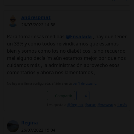
andrespmat
26/07/2022 14:58
Para tomar esas medidas
@Ensalada
, hay que tener
un 33% y como todos reivindicamos que estamos
bien y somos como los no diabéticos , sino recuerdo
mal alguno decía ‘m aún estamos mejor por que nos
cuidamos más , la administración aprovecho esos
comentarios y ahora nos lamentamos ,
No hay una firma configurada, añádela en tú
perfil de usuario.
Compartir
4
Les gusta a
@Regina
,
@acac
,
@nasasu
y
1 más
Regina
26/07/2022 15:04