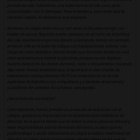
jornada escolar. Solicitamos una enfermera en el cole como otras
comunidades: nos lo deniegan. Pasa el tiempo y, esperando que la
situación mejore, la realidad es que empeora.
Asistimos al colegio entre cinco y seis veces al día para corregir sus
niveles de azúcar, llegando a estar sentados en el coche, en el parking
del cole, esperando a que nos llamen a demanda. Hemos encontrado
al menor sólo en el patio del colegio con hipoglucemias severas, con
riesgo de coma diabético. Hemos tenido que esconder al niño en una
clase apartada para mirarle la glucemia, porque no nos dejaban
hacerlo delante de los demás alumnos, como si estuviéramos haciendo
algo malo. Hemos intentado que, al igual que se dan charlas de
reanimación cardiopulmonar (RCP) con ambulancias en el cole,
explicaran la diabetes a sus compañeros y y también al personal y
cuidadoras de comedor. No lo hemos conseguido.
¿No se trata de normalizar?
Concretamente, hemos firmado un protocolo de actuación con el
colegio, (porque no hay protocolo de actuación para diabéticos en
Asturias) en el que he tenido que acreditar nuestra situación laboral y
tener disponibilidad para la demanda del centro, es decir, que no
podía trabajar y asistir diariamente al colegio a realizar mediciones de
glucosa, así como asistir a excursiones extraescolares en las que mi