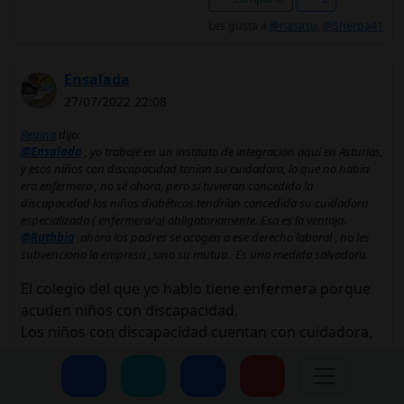
Les gusta a
@nasasu
,
@Sherpa41
Ensalada
27/07/2022 22:08
Regina
dijo:
@Ensalada
, yo trabajé en un instituto de integración aquí en Asturias,
y esos niños con discapacidad tenían su cuidadora, lo que no había
era enfermera , no sé ahora, pero si tuvieran concedida la
discapacidad los niños diabéticos tendrían concedida su cuidadora
especializada ( enfermera/o) obligatoriamente. Esa es la ventaja.
@Ruthbia
,ahora los padres se acogen a ese derecho laboral , no les
subvenciona la empresa , sino su mutua . Es una medida salvadora.
El colegio del que yo hablo tiene enfermera porque
acuden niños con discapacidad.
Los niños con discapacidad cuentan con cuidadora,
cierto.
Los niños diabéticos no tienen discapacidad ni
cuidadora.