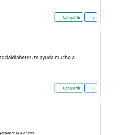
Compartir
0
socialdiabetes. te ayuda mucho a
Compartir
0
estionar la diabetes.