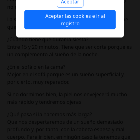
Aceptar
no nos permite dormir.
Aceptar las cookies e ir al
La siesta tiene que durar 15 o 20 minutos y se tiene
registro
que echar en el sofá
¿Cuándo tiene que durar la siesta?
Entre 15 y 20 minutos. Tiene que ser corta porque es
un complemento al sueño de la noche.
¿En el sofá o en la cama?
Mejor en el sofá porque es un sueño superficial y,
por cierto, muy reparador.
Si no dormimos bien, la piel nos envejecerá mucho
más rápido y tendremos ojeras
¿Qué pasa si la hacemos más larga?
Que nos despertaremos de un sueño demasiado
profundo y, por tanto, con la cabeza espesa y mal
cuerpo. Para ir bien, en ningún caso la tenemos que