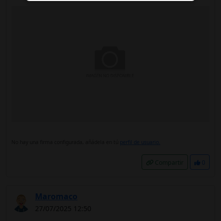
No hay una firma configurada, añádela en tú
perfil de usuario.
Compartir
0
Maromaco
27/07/2025 12:50