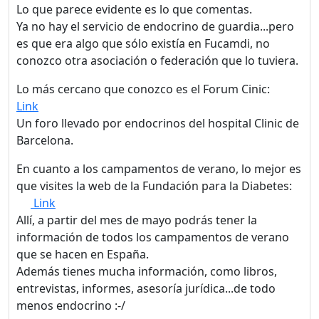
sitio.
Lo que parece evidente es lo que comentas.
Leer más sobre las cookies
Ya no hay el servicio de endocrino de guardia...pero
es que era algo que sólo existía en Fucamdi, no
conozco otra asociación o federación que lo tuviera.
Disfruta del foro sin
publicidad
Lo más cercano que conozco es el Forum Cinic:
Link
El registro es
Un foro llevado por endocrinos del hospital Clinic de
completamente gratuito.
Barcelona.
Los usuarios registrados
pueden participar en la
En cuanto a los campamentos de verano, lo mejor es
comunidad y navegar por el
que visites la web de la Fundación para la Diabetes:
foro sin publicidad.
Link
Allí, a partir del mes de mayo podrás tener la
información de todos los campamentos de verano
Rechazar
que se hacen en España.
Aceptar
Además tienes mucha información, como libros,
entrevistas, informes, asesoría jurídica...de todo
Aceptar las cookies e ir al
menos endocrino :-/