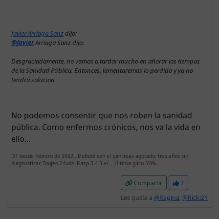
Javier Arriaga Sanz
dijo:
@Javier
Arriaga Sanz dijo:
Desgraciadamente, no vamos a tardar mucho en añorar los tiempos
de la Sanidad Pública. Entonces, lamentaremos lo perdido y ya no
tendrá solucion
No podemos consentir que nos roben la sanidad
pública. Como enfermos crónicos, nos va la vida en
ello...
D1 desde febrero de 2022 . Debuté con el páncreas agotado, tras años sin
diagnosticar. Toujeo 24uds. Fiasp 3-4-3 +/- . Última glico 5'8%
Compartir
2
Les gusta a
@Regina
,
@Ricki21