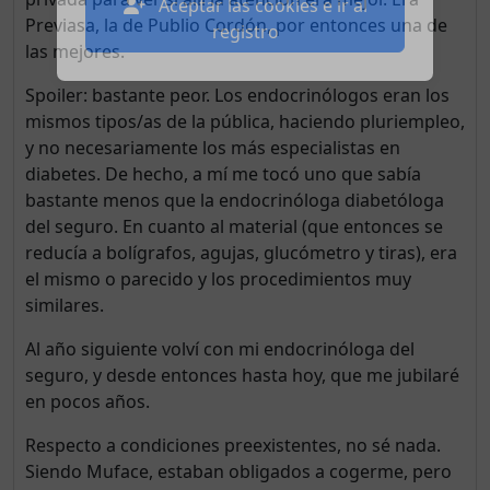
Previasa, la de Publio Cordón, por entonces una de
Aceptar las cookies e ir al
las mejores.
registro
Spoiler: bastante peor. Los endocrinólogos eran los
mismos tipos/as de la pública, haciendo pluriempleo,
y no necesariamente los más especialistas en
diabetes. De hecho, a mí me tocó uno que sabía
bastante menos que la endocrinóloga diabetóloga
del seguro. En cuanto al material (que entonces se
reducía a bolígrafos, agujas, glucómetro y tiras), era
el mismo o parecido y los procedimientos muy
similares.
Al año siguiente volví con mi endocrinóloga del
seguro, y desde entonces hasta hoy, que me jubilaré
en pocos años.
Respecto a condiciones preexistentes, no sé nada.
Siendo Muface, estaban obligados a cogerme, pero