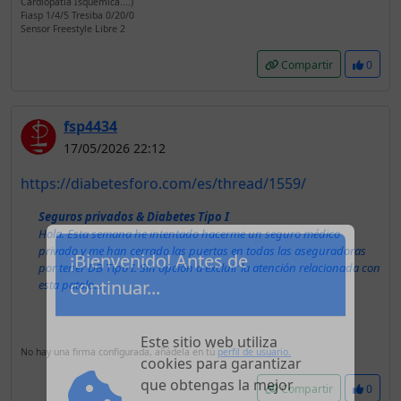
Cardiopatía Isquémica....)
Fiasp 1/4/5 Tresiba 0/20/0
Sensor Freestyle Libre 2
Compartir
0
fsp4434
17/05/2026 22:12
https://diabetesforo.com/es/thread/1559/
Seguros privados & Diabetes Tipo I
Hola. Esta semana he intentado hacerme un seguro médico
privado y me han cerrado las puertas en todas las aseguradoras
por tener DB Tipo I. Sin opción a excluir la atención relacionada con
esta patolo...
¡Bienvenido! Antes de
continuar...
No hay una firma configurada, añádela en tú
perfil de usuario.
Este sitio web utiliza
Compartir
0
cookies para garantizar