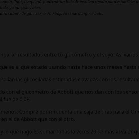
 Contour Care , tengo que ponerme un bolo de insulina rápida para estabilizar mi
bolo, ya que estoy bien.
 una subida de glucosa , o una bajada si me pongo el bolo.
omparar resultados entre tu glucómetro y el suyo. Así varios
ue es el que estado usando hasta hace unos meses hasta que
lían las glicosiladas estimadas clavadas con los resultados
do con el glucómetro de Abbott que nos dan con los sensores
l fue de 6.0%
menos. Compré por mi cuenta una caja de tiras para el One
en el de Abbott que con el otro.
 y lo que hago es sumar todas la veces 20 de más al valor q