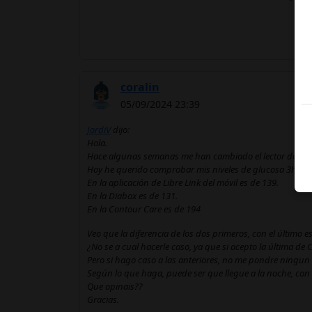
coralin
05/09/2024 23:39
JordiV
dijo:
Hola.
Hace algunas semanas me han cambiado el lector de gluco
Hoy he querido comprobar mis niveles de glucosa 3h despu
En la aplicación de Libre Link del móvil es de 139.
En la Diabox es de 131.
En la Contour Care es de 194
Veo que la diferencia de los dos primeros, con el último 
¿No se a cual hacerle caso, ya que si acepto la última de
Pero si hago caso a las anteriores, no me pondre ningun 
Según lo que haga, puede ser que llegue a la noche, con
Que opinais??
Gracias.