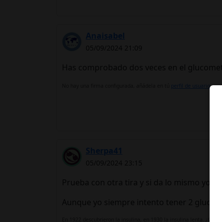
Anaisabel
05/09/2024 21:09
Has comprobado dos veces en el glucometro?
No hay una firma configurada, añádela en tú
perfil de usuario.
Sherpa41
05/09/2024 23:15
Prueba con otra tira y si da lo mismo yo me
Aunque yo siempre intento tener 2 glucóme
En 1922 descubrieron la insulina, en 1930 la insulina lenta. ¿Qu