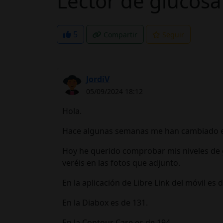
Lector de glucosa
5
Compartir
Seguir
JordiV
05/09/2024 18:12
Hola.
Hace algunas semanas me han cambiado el l
Hoy he querido comprobar mis niveles de g
veréis en las fotos que adjunto.
En la aplicación de Libre Link del móvil es 
En la Diabox es de 131.
En la Contour Care es de 194