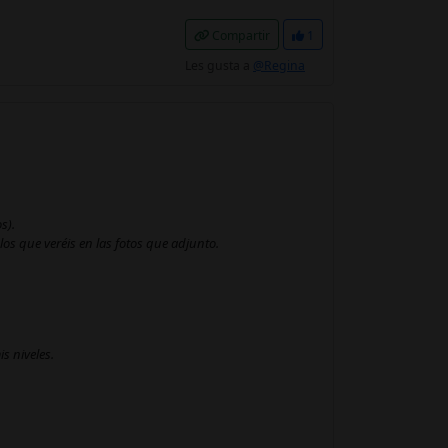
Compartir
1
Les gusta a
@Regina
s).
os que veréis en las fotos que adjunto.
s niveles.