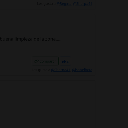
Les gusta a
@Regina
,
@Sherpa41
uena limpieza de la zona.....
Compartir
2
Les gusta a
@Sherpa41
,
@isabelbota