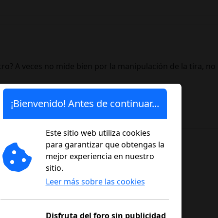
 A veces no mide bien por la manipulación de la tira, no b
¡Bienvenido! Antes de continuar...
Este sitio web utiliza cookies
para garantizar que obtengas la
mejor experiencia en nuestro
sitio.
 fiaria del glucómetro.
Leer más sobre las cookies
tros diferentes para estos casos.
Disfruta del foro sin publicidad
e c*** han hecho desde entonces?