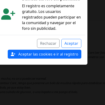
El registro es completamente
gratuito. Los usuarios
registrados pueden participar en
la comunidad y navegar por el
foro sin publicidad.
Rechazar
Aceptar
sa (Glucómetro) de Freestyle Libre 2 por este modelo de Contour Care (ver foto
Aceptar las cookies e ir al registro
és de la comida de mediodía, y los resultados en diferentes glucómetros son l
es mucha, no se si puede ser normal.
 Contour Care , tengo que ponerme un bolo de insulina rápida para estabilizar mi
bolo, ya que estoy bien.
 una subida de glucosa , o una bajada si me pongo el bolo.