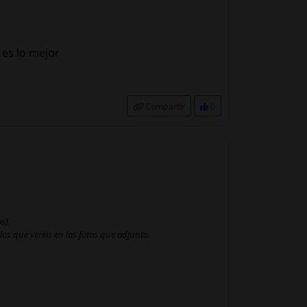
 es lo mejor
Compartir
0
s).
os que veréis en las fotos que adjunto.