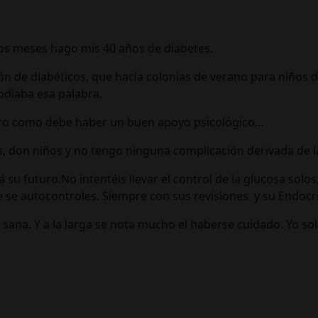
os meses hago mis 40 años de diabetes.
n de diabéticos, que hacía colonias de verano para niños dia
 odiaba esa palabra.
pero como debe haber un buen apoyo psicológico...
os, don niños y no tengo ninguna complicación derivada de l
su futuro.No intentéis llevar el control de la glucosa solos,
ue se autocontroles. Siempre con sus revisiones y su Endocr
ás sana. Y a la larga se nota mucho el haberse cuidado. Yo 