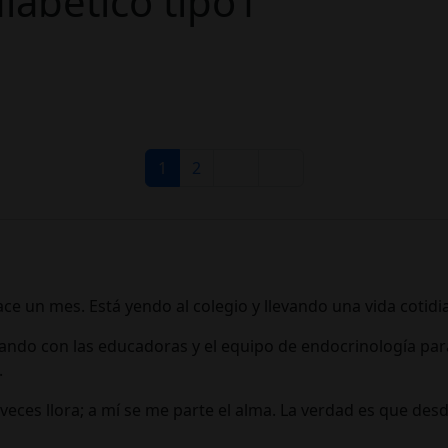
iabético tipo1
1
2
ce un mes. Está yendo al colegio y llevando una vida cotidi
ndo con las educadoras y el equipo de endocrinología para
.
a veces llora; a mí se me parte el alma. La verdad es que 