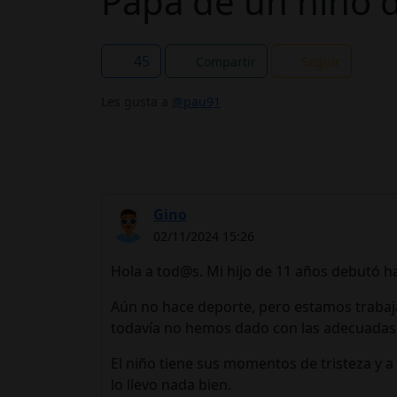
Papá de un niño d
45
Compartir
Seguir
Les gusta a
@pau91
Gino
02/11/2024 15:26
Hola a tod@s. Mi hijo de 11 años debutó ha
Aún no hace deporte, pero estamos trabaja
todavía no hemos dado con las adecuadas
El niño tiene sus momentos de tristeza y 
lo llevo nada bien.