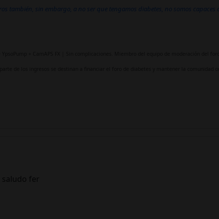
os también, sin embargo, a no ser que tengamos diabetes, no somos capaces d
fe YpsoPump + CamAPS FX | Sin complicaciones. Miembro del equipo de moderación del foro
 parte de los ingresos se destinan a financiar el foro de diabetes y mantener la comunidad on
n saludo fer