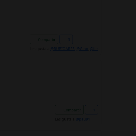
Compartir
3
Les gusta a
@RUBIOARES
,
@Gino
,
@fer
Compartir
1
Les gusta a
@pau91