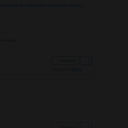
e entender las implicaciones de esta enfermedad, y
.
line activa.
Compartir
1
Les gusta a
@Gino
Compartir
1