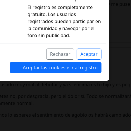
ado,me pensé que lo iba a llevar de otra manera y me puse
El registro es completamente
 venido todo a bajo,rozo un poco la depre😔
gratuito. Los usuarios
registrados pueden participar en
la comunidad y navegar por el
foro sin publicidad.
Rechazar
Aceptar
Aceptar las cookies e ir al registro
asado muy mal al debutar y ya si encima es tu hijo y es pe
tes no, por desgracia, pero el dolor sí. Todo se normalizar
icamente normal.
s lo esperes el sentimiento de agobio os habrá cambiado