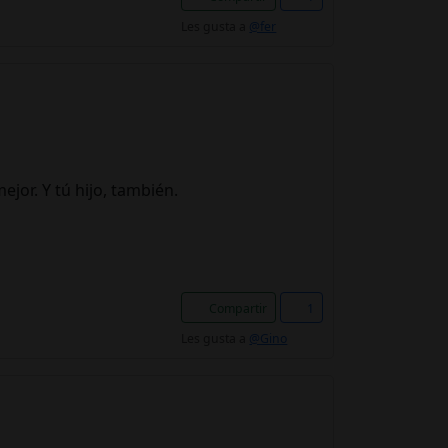
Les gusta a
@fer
jor. Y tú hijo, también.
Compartir
1
Les gusta a
@Gino