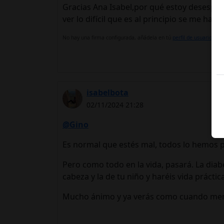
Gracias Ana Isabel,por qué estoy desesper
ver lo difícil que es al principio se me ha
No hay una firma configurada, añádela en tú
perfil de usuario.
isabelbota
02/11/2024 21:28
@Gino
Es normal que estés mal, todos lo hemos p
Pero como todo en la vida, pasará. La diabe
cabeza y la de tu niño y haréis vida práct
Mucho ánimo y ya verás como cuando meno