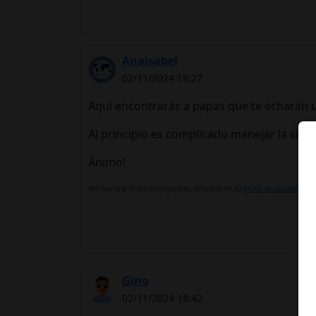
Anaisabel
02/11/2024 18:27
Aquí encontrarás a papas que te echarán 
Al principio es complicado manejar la situa
Ánimo!
No hay una firma configurada, añádela en tú
perfil de usuario.
Gino
02/11/2024 18:42