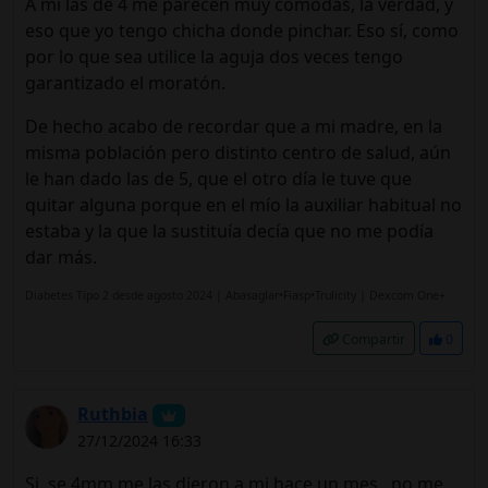
A mí las de 4 me parecen muy cómodas, la verdad, y
eso que yo tengo chicha donde pinchar. Eso sí, como
por lo que sea utilice la aguja dos veces tengo
garantizado el moratón.
De hecho acabo de recordar que a mi madre, en la
misma población pero distinto centro de salud, aún
le han dado las de 5, que el otro día le tuve que
quitar alguna porque en el mío la auxiliar habitual no
estaba y la que la sustituía decía que no me podía
dar más.
Diabetes Tipo 2 desde agosto 2024 | Abasaglar•Fiasp•Trulicity | Dexcom One+
Compartir
0
Ruthbia
27/12/2024 16:33
Si, se 4mm me las dieron a mi hace un mes, no me