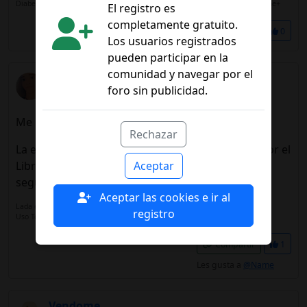
Diabetes Tipo 2 desde agosto 2024 | Abasaglar•Fiasp•Trulicity | Dexcom One+
El registro es
completamente gratuito.
Compartir
0
Los usuarios registrados
pueden participar en la
comunidad y navegar por el
Ruthbia
foro sin publicidad.
15/01/2025 19:58
Me han dado mis 6 +1 reposición Plus!!!
Rechazar
La enfermera me ha comentado que preguntó por el
Aceptar
Libre 3, pero de momento nada. En Madrid
seguiremos con el Free 2 Plus.
Aceptar las cookies e ir al
Lada enero 2015.
registro
Uso Toujeo y Novorapid.
Compartir
1
Les gusta a
@Name
Vendome