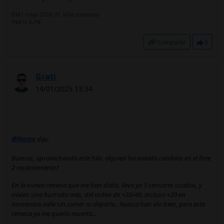
DM1 mayo 2024 (31 años entonces)
HbA1c 5,1%
Compartir
0
Grati
14/01/2025 13:34
@Name
dijo:
Buenas, aprovechando este hilo, alguien ha notado cambios en el Free
2 recientemente?
En la nueva remesa que me han dado, llevo ya 3 sensores usados, y
miden una burrada más, del orden de +30/40, incluso +20 en
momentos valle sin comer ni deporte.. Nunca han ido bien, pero esta
remesa ya me quedo muerta...