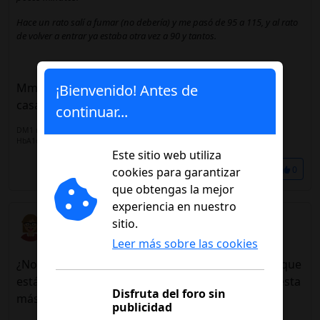
Hace un rato salí a fumar (no debería) y me pasó de 95 a 115, y al rato
de volver a entrar ya estaba otra vez a 90 y tantos.
Mm, creo que no, porque es algo constante... En
¡Bienvenido! Antes de
casa también... No sé 😔
continuar...
DM1 mayo 2024 (31 años entonces)
HbA1c 5,1%
Este sitio web utiliza
Compartir
0
cookies para garantizar
que obtengas la mejor
experiencia en nuestro
Thera
sitio.
14/01/2025 20:38
Leer más sobre las cookies
¿No os da la sensación de que las últimas agujas que
están dando están menos afiladas, como que cuesta
Disfruta del foro sin
más pincharse? Son las BD.
publicidad