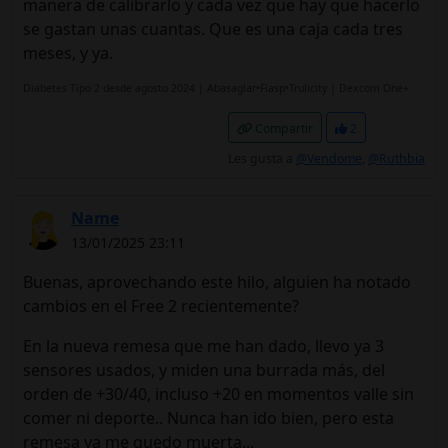
manera de calibrarlo y cada vez que hay que hacerlo
se gastan unas cuantas. Que es una caja cada tres
meses, y ya.
Diabetes Tipo 2 desde agosto 2024 | Abasaglar•Fiasp•Trulicity | Dexcom One+
Compartir
2
Les gusta a
@Vendome
,
@Ruthbia
Name
13/01/2025 23:11
Buenas, aprovechando este hilo, alguien ha notado
cambios en el Free 2 recientemente?
En la nueva remesa que me han dado, llevo ya 3
sensores usados, y miden una burrada más, del
orden de +30/40, incluso +20 en momentos valle sin
comer ni deporte.. Nunca han ido bien, pero esta
remesa ya me quedo muerta...