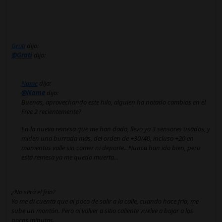
Grati
dijo:
@Grati
dijo:
Name
dijo:
@Name
dijo:
Buenas, aprovechando este hilo, alguien ha notado cambios en el
Free 2 recientemente?
En la nueva remesa que me han dado, llevo ya 3 sensores usados, y
miden una burrada más, del orden de +30/40, incluso +20 en
momentos valle sin comer ni deporte.. Nunca han ido bien, pero
esta remesa ya me quedo muerta...
¿No será el frio?
Yo me di cuenta que al poco de salir a la calle, cuando hace frio, me
sube un montón. Pero al volver a sitio caliente vuelve a bajar a los
pocos minutos.