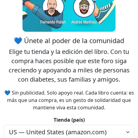
Rechazar
Aceptar
💙 Únete al poder de la comunidad
Aceptar las cookies e ir al
registro
Elige tu
tienda
y la
edición
del libro. Con tu
compra haces posible que este foro siga
creciendo y apoyando a miles de personas
con diabetes, sus familias y amigos.
💙 Sin publicidad. Solo apoyo real. Cada libro cuenta: es
más que una compra, es un gesto de solidaridad que
mantiene viva esta comunidad.
Tienda (país)