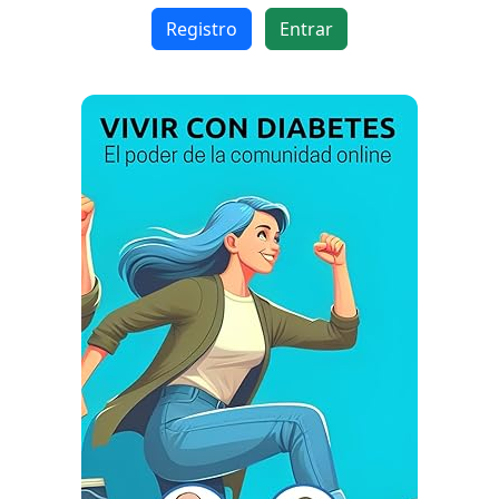
continuar...
Registro
Entrar
Este sitio web utiliza
cookies para garantizar
que obtengas la mejor
experiencia en nuestro
sitio.
Leer más sobre las cookies
Disfruta del foro sin
publicidad
El registro es
completamente gratuito.
Los usuarios registrados
pueden participar en la
comunidad y navegar por el
foro sin publicidad.