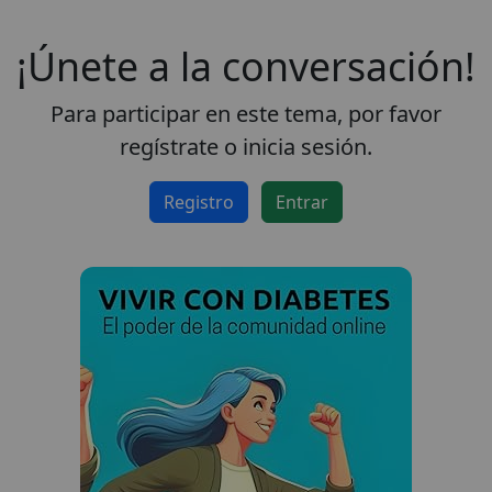
que obtengas la mejor
experiencia en nuestro
¡Únete a la conversación!
sitio.
Leer más sobre las cookies
Para participar en este tema, por favor
regístrate o inicia sesión.
Disfruta del foro sin
Registro
Entrar
publicidad
El registro es
completamente gratuito.
Los usuarios registrados
pueden participar en la
comunidad y navegar por el
foro sin publicidad.
Rechazar
Aceptar