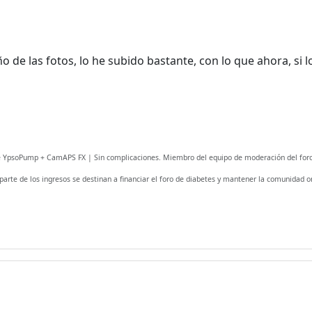
o de las fotos, lo he subido bastante, con lo que ahora, si
¡Bienvenido! Antes de continuar...
Este sitio web utiliza cookies
para garantizar que obtengas la
mejor experiencia en nuestro
fe YpsoPump + CamAPS FX | Sin complicaciones. Miembro del equipo de moderación del foro
sitio.
 parte de los ingresos se destinan a financiar el foro de diabetes y mantener la comunidad on
Leer más sobre las cookies
Disfruta del foro sin publicidad
El registro es completamente
gratuito. Los usuarios
registrados pueden participar en
la comunidad y navegar por el