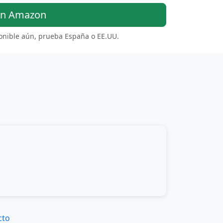
en Amazon
ponible aún, prueba España o EE.UU.
cto