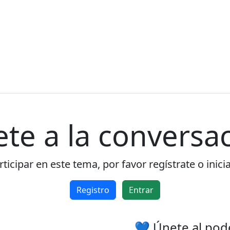
foro sin publicidad.
Rechazar
Aceptar
Aceptar las cookies e ir al registro
ete a la conversac
ticipar en este tema, por favor regístrate o inici
Registro
Entrar
💙 Únete al pod