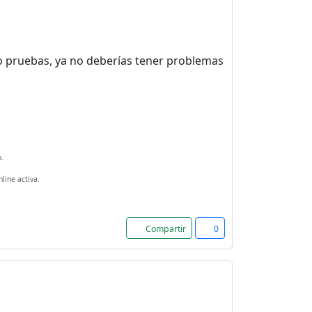
 lo pruebas, ya no deberías tener problemas
.
line activa.
Compartir
0