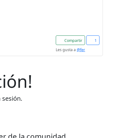
Compartir
1
Les gusta a
@fer
ión!
a sesión.
er de la comunidad