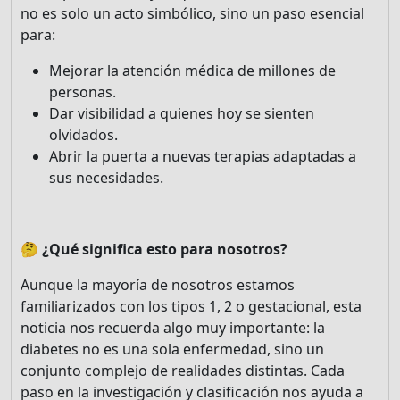
no es solo un acto simbólico, sino un paso esencial
para:
Mejorar la atención médica de millones de
personas.
Dar visibilidad a quienes hoy se sienten
olvidados.
Abrir la puerta a nuevas terapias adaptadas a
¡Bienvenido! Antes de
sus necesidades.
continuar...
🤔 ¿Qué significa esto para nosotros?
Este sitio web utiliza
cookies para garantizar
Aunque la mayoría de nosotros estamos
que obtengas la mejor
familiarizados con los tipos 1, 2 o gestacional, esta
experiencia en nuestro
noticia nos recuerda algo muy importante: la
sitio.
diabetes no es una sola enfermedad, sino un
Leer más sobre las cookies
conjunto complejo de realidades distintas. Cada
paso en la investigación y clasificación nos ayuda a