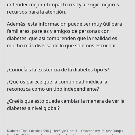
entender mejor el impacto real y a exigir mejores
Disfruta del foro sin
recursos para la atención.
publicidad
El registro es
Además, esta información puede ser muy útil para
completamente gratuito.
familiares, parejas y amigos de personas con
Los usuarios registrados
diabetes, que así comprenden que la realidad es
pueden participar en la
mucho más diversa de lo que solemos escuchar.
comunidad y navegar por el
foro sin publicidad.
¿Conocíais la existencia de la diabetes tipo 5?
Rechazar
¿Qué os parece que la comunidad médica la
reconozca como un tipo independiente?
Aceptar
¿Creéis que esto puede cambiar la manera de ver la
Aceptar las cookies e ir al
diabetes a nivel global?
registro
Diabetes Tipo 1 desde 1.998 | FreeStyle Libre 3 | Ypsomed mylife YpsoPump +