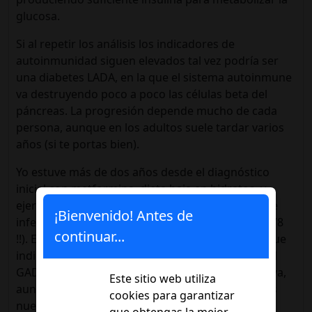
glucosa.
Si al repetir los análisis los indicadores de
autoinmunidad siguen elevados tal vez podría ser
una diabetes LADA, en la que el sistema autoinmune
va destruyendo poco a poco las células beta del
páncreas.
La progresión depende mucho de cada
persona, aunque en los adultos suele tardar varios
años (si te portas bien).
Yo estuve más de dos años desde el diagnóstico
inicial con metformina, dieta baja en hidratos, y
ejercicio. El peptido C estaba por debajo del límite
¡Bienvenido! Antes de
inferior oscilando entre 0.4 - 0.7 (el tuyo está a 2,78
continuar...
!!). El GAD 65 lo tenía a 1970 U/ml en una escala que
indica que ha de ser inferior a 5. La desviación del
GAD en la escala que comentas no parece excesiva,
Este sitio web utiliza
aunque tendrá que valorarlo el endocrino con los
cookies para garantizar
nuevos resultados.