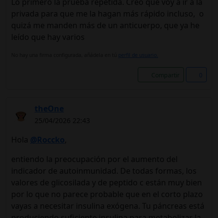
Lo primero la prueba repetida. Creo que voy a ir a la
privada para que me la hagan más rápido incluso, o
quizá me manden más de un anticuerpo, que ya he
leído que hay varios
No hay una firma configurada, añádela en tú
perfil de usuario.
Compartir
0
theOne
25/04/2026 22:43
Hola
@Roccko
,
entiendo la preocupación por el aumento del
indicador de autoinmunidad. De todas formas, los
valores de glicosilada y de peptido c están muy bien
por lo que no parece probable que en el corto plazo
vayas a necesitar insulina exógena. Tu páncreas está
produciendo suficiente insulina para metabolizar la