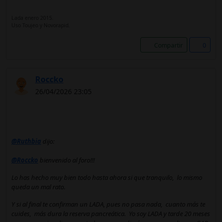
Lada enero 2015.
Uso Toujeo y Novorapid.
Compartir
0
Roccko
26/04/2026 23:05
@Ruthbia
dijo:
@Roccko
bienvenido al foro!!!
Lo has hecho muy bien todo hasta ahora si que tranquilo, lo mismo
queda un mal rato.
Y si al final te confirman un LADA, pues no pasa nada, cuanto más te
cuides, más dura la reserva pancreática. Yo soy LADA y tarde 20 meses