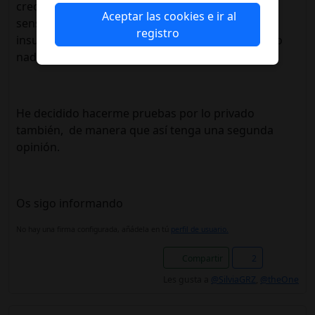
creo que los mios son mucho menores y parece
Aceptar las cookies e ir al
sensato que de momento no tenga que meter
registro
insulina..... gracias por la información, no conozco
nadie.
He decidido hacerme pruebas por lo privado
también, de manera que así tenga una segunda
opinión.
Os sigo informando
No hay una firma configurada, añádela en tú
perfil de usuario.
Compartir
2
Les gusta a
@SilviaGRZ
,
@theOne