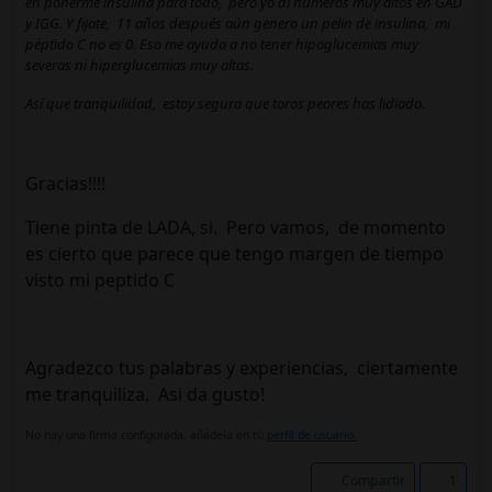
en ponerme insulina para todo, pero yo di números muy altos en GAD
y IGG. Y fijate, 11 años después aún genero un pelin de insulina, mi
péptido C no es 0. Eso me ayuda a no tener hipoglucemias muy
severas ni hiperglucemias muy altas.
Así que tranquilidad, estoy segura que toros peores has lidiado.
Gracias!!!!
Tiene pinta de LADA, si. Pero vamos, de momento
es cierto que parece que tengo margen de tiempo
visto mi peptido C
Agradezco tus palabras y experiencias, ciertamente
me tranquiliza. Asi da gusto!
No hay una firma configurada, añádela en tú
perfil de usuario.
Compartir
1