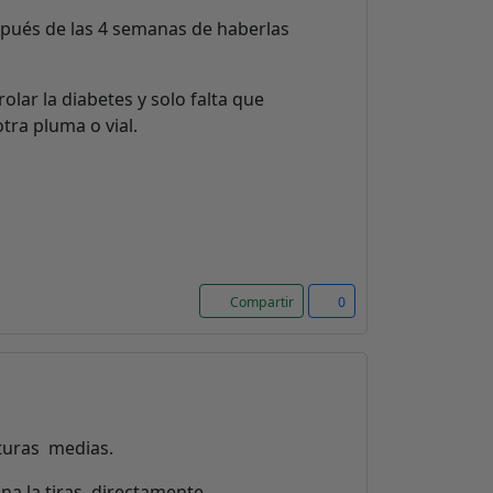
espués de las 4 semanas de haberlas
lar la diabetes y solo falta que
tra pluma o vial.
Compartir
0
turas medias.
na la tiras directamente.