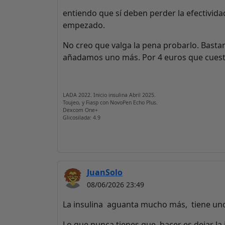
entiendo que sí deben perder la efectivida
empezado.
No creo que valga la pena probarlo. Bastan
añadamos uno más. Por 4 euros que cuesta u
LADA 2022. Inicio insulina Abril 2025.
Toujeo, y Fiasp con NovoPen Echo Plus.
Dexcom One+
Glicosilada: 4.9
JuanSolo
08/06/2026 23:49
La insulina aguanta mucho más, tiene un
Lo que nunca tienes que hacer es dejar la 