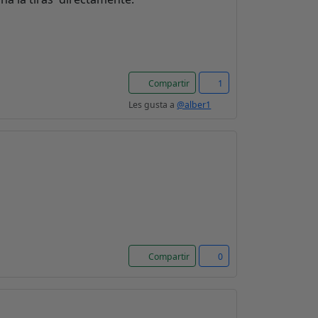
Compartir
1
Les gusta a
@alber1
Compartir
0