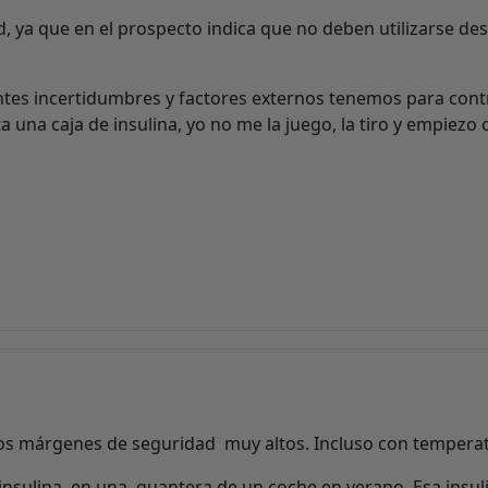
d, ya que en el prospecto indica que no deben utilizarse d
tes incertidumbres y factores externos tenemos para contro
na caja de insulina, yo no me la juego, la tiro y empiezo o
os márgenes de seguridad muy altos. Incluso con tempera
insulina en una guantera de un coche en verano. Esa insuli