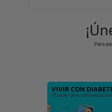
¡Ún
Para par