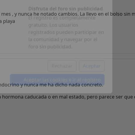
Leer más sobre las cookies
 mes , y nunca he notado cambios. La llevo en el bolso sin 
a playa
Disfruta del foro sin publicidad
El registro es completamente
gratuito. Los usuarios
registrados pueden participar en
la comunidad y navegar por el
foro sin publicidad.
Rechazar
Aceptar
endocrino y nunca me ha dicho nada concreto.
Aceptar las cookies e ir al registro
a hormona caducada o en mal estado, pero parece ser que 