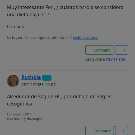
Muy interesante Fer , ¿ cuántos hc/dia se considera
¡Bienvenido! Antes de
una dieta baja hc ?
continuar...
Gracias
Este sitio web utiliza
No hay una firma configurada, añádela en tú
perfil de usuario.
cookies para garantizar
que obtengas la mejor
Compartir
1
experiencia en nuestro
Les gusta a
@Ensalada
sitio.
Leer más sobre las cookies
Ruthbia
28/12/2023 19:07
Disfruta del foro sin
Alrededor de 50g de HC, por debajo de 30g es
publicidad
cetogénica
El registro es
Lada enero 2015.
completamente gratuito.
Uso Toujeo y Novorapid.
Los usuarios registrados
pueden participar en la
Compartir
0