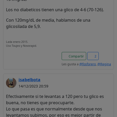
Los no diabeticos tienen una glico de 4-6 (70-126).
Con 120mg/dL de media, hablamos de una
glicosilada de 5,9.
Lada enero 2015.
Uso Toujeo y Novorapid.
Compartir
2
Les gusta a
@fosforero
,
@Regina
isabelbota
14/12/2023 20:59
Efectivamente si te levantas a 120 pero tu glico es
¡Bienvenido! Antes de
buena, no tienes que preocuparte.
continuar...
Lo que pasa es que normalmente desde que nos
levantamos subimos, por eso es mejor partir de