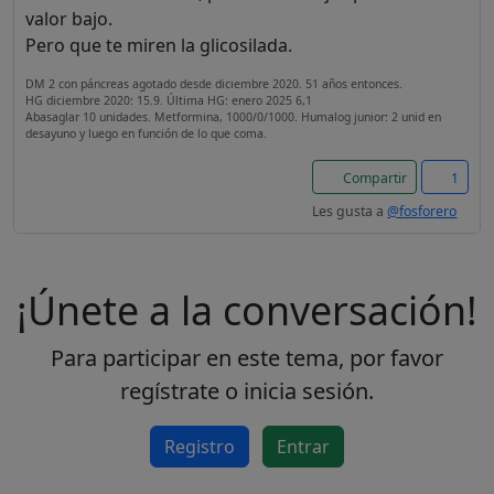
valor bajo.
Este sitio web utiliza
Pero que te miren la glicosilada.
cookies para garantizar
que obtengas la mejor
DM 2 con páncreas agotado desde diciembre 2020. 51 años entonces.
HG diciembre 2020: 15.9. Última HG: enero 2025 6,1
experiencia en nuestro
Abasaglar 10 unidades. Metformina, 1000/0/1000. Humalog junior: 2 unid en
desayuno y luego en función de lo que coma.
sitio.
Leer más sobre las cookies
Compartir
1
Les gusta a
@fosforero
Disfruta del foro sin
publicidad
¡Únete a la conversación!
El registro es
completamente gratuito.
Los usuarios registrados
Para participar en este tema, por favor
pueden participar en la
regístrate o inicia sesión.
comunidad y navegar por el
foro sin publicidad.
Registro
Entrar