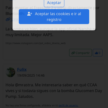
Para montar el Freestyle 2 y xdrip directamente por
Aceptar
Bluetooth:
Aceptar las cookies e ir al
Link
registro
La bomba va bien, aunque la app oficial Narsha es
muy limitada. Mejor AAPS.
https://www.instagram.com/pol_video_diseno_web
Compartir
0
Fulix
19/09/2025 14:46
Hola @mrastra. Me interesaria saber en qué CCAA
vives y si todavia sigues con la bomba Glucomen Day
Pump. Saludos.
No hay una firma configurada, añádela en tú
perfil de usuario.