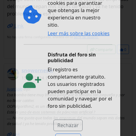
Este sitio web utiliza
del mundo sepan mis datos de salud ( ya he tenido
cookies para garantizar
problemas con eso ).
que obtengas la mejor
experiencia en nuestro
Link
sitio.
No hay una firma configurada, añádela en tú
perfil de usuario.
Leer más sobre las cookies
Compartir
0
Disfruta del foro sin
publicidad
snowornever
El registro es
15/08/2024 17:18
completamente gratuito.
JuanSolo
dijo:
Los usuarios registrados
Esa bomba tiene muy buena pinta, por el tamaño tan pequeño y por
pueden participar en la
no llevar catéter.
comunidad y navegar por el
OOPalgorithm2, es un algoritmo?
Este es uno de esos sistemas de páncreas artificial ?
foro sin publicidad.
..... No me gusta que todas las empresas del mundo sepan mis datos
de salud ( ya he tenido problemas con eso ).
Rechazar
Link