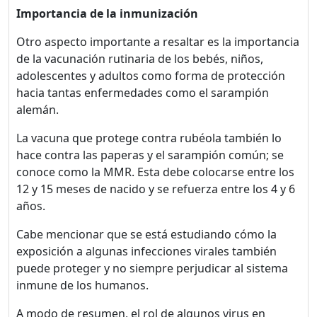
Importancia de la inmunización
Otro aspecto importante a resaltar es la importancia
de la vacunación rutinaria de los bebés, niños,
adolescentes y adultos como forma de protección
hacia tantas enfermedades como el sarampión
¡Bienvenido! Antes de
alemán.
continuar...
La vacuna que protege contra rubéola también lo
hace contra las paperas y el sarampión común; se
Este sitio web utiliza
conoce como la MMR. Esta debe colocarse entre los
cookies para garantizar
12 y 15 meses de nacido y se refuerza entre los 4 y 6
que obtengas la mejor
años.
experiencia en nuestro
Cabe mencionar que se está estudiando cómo la
sitio.
exposición a algunas infecciones virales también
Leer más sobre las cookies
puede proteger y no siempre perjudicar al sistema
inmune de los humanos.
Disfruta del foro sin
A modo de resumen, el rol de algunos virus en