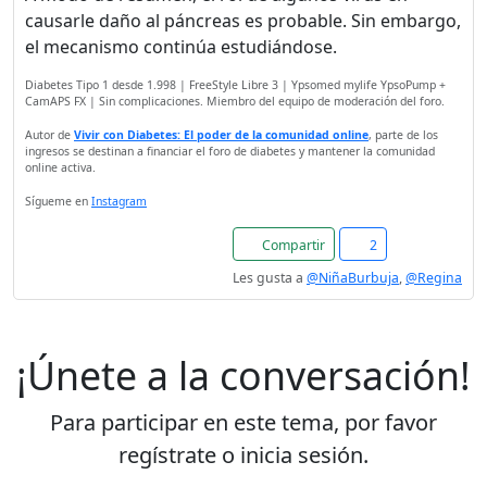
publicidad
causarle daño al páncreas es probable. Sin embargo,
El registro es
el mecanismo continúa estudiándose.
completamente gratuito.
Diabetes Tipo 1 desde 1.998 | FreeStyle Libre 3 | Ypsomed mylife YpsoPump +
Los usuarios registrados
CamAPS FX | Sin complicaciones. Miembro del equipo de moderación del foro.
pueden participar en la
Autor de
Vivir con Diabetes: El poder de la comunidad online
, parte de los
comunidad y navegar por el
ingresos se destinan a financiar el foro de diabetes y mantener la comunidad
foro sin publicidad.
online activa.
Sígueme en
Instagram
Rechazar
Compartir
2
Les gusta a
@NiñaBurbuja
,
@Regina
Aceptar
Aceptar las cookies e ir al
¡Únete a la conversación!
registro
Para participar en este tema, por favor
regístrate o inicia sesión.