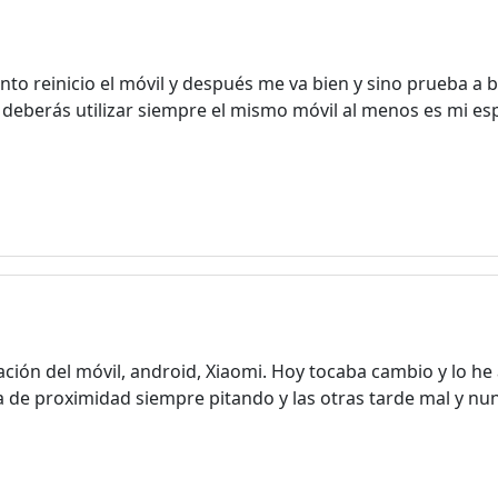
nto reinicio el móvil y después me va bien y sino prueba a b
 deberás utilizar siempre el mismo móvil al menos es mi esp
¡Bienvenido! Antes de continuar...
Este sitio web utiliza cookies
para garantizar que obtengas la
mejor experiencia en nuestro
cación del móvil, android, Xiaomi. Hoy tocaba cambio y lo he
sitio.
a de proximidad siempre pitando y las otras tarde mal y nun
Leer más sobre las cookies
Disfruta del foro sin publicidad