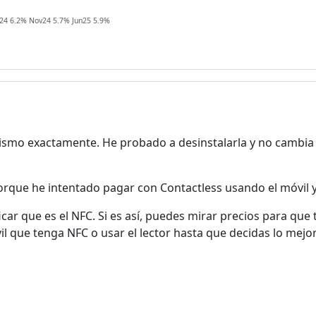
El registro es completamente
24 6.2% Nov24 5.7% Jun25 5.9%
gratuito. Los usuarios
registrados pueden participar en
la comunidad y navegar por el
foro sin publicidad.
Rechazar
Aceptar
smo exactamente. He probado a desinstalarla y no cambia n
Aceptar las cookies e ir al registro
porque he intentado pagar con Contactless usando el móvil
ar que es el NFC. Si es así, puedes mirar precios para que 
l que tenga NFC o usar el lector hasta que decidas lo mejor