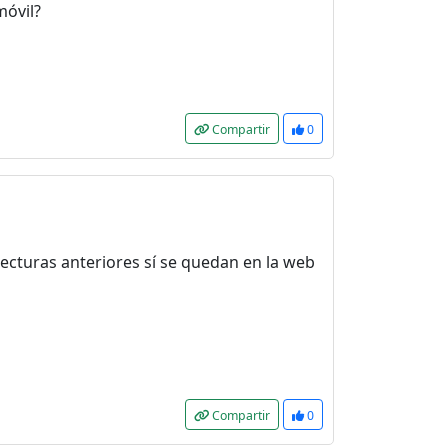
móvil?
Compartir
0
lecturas anteriores sí se quedan en la web
Compartir
0