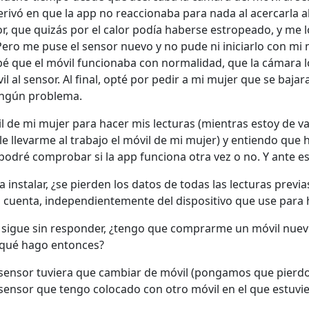
 derivó en que la app no reaccionaba para nada al acercarla 
or, que quizás por el calor podía haberse estropeado, y m
Pero me puse el sensor nuevo y no pude ni iniciarlo con mi
robé que el móvil funcionaba con normalidad, que la cámara 
l al sensor. Al final, opté por pedir a mi mujer que se bajara
ningún problema.
il de mi mujer para hacer mis lecturas (mientras estoy de 
ble llevarme al trabajo el móvil de mi mujer) y entiendo que
odré comprobar si la app funciona otra vez o no. Y ante e
 a instalar, ¿se pierden los datos de todas las lecturas previ
cuenta, independientemente del dispositivo que use para h
p sigue sin responder, ¿tengo que comprarme un móvil nue
 ¿qué hago entonces?
sensor tuviera que cambiar de móvil (pongamos que pierdo 
 sensor que tengo colocado con otro móvil en el que estuvie