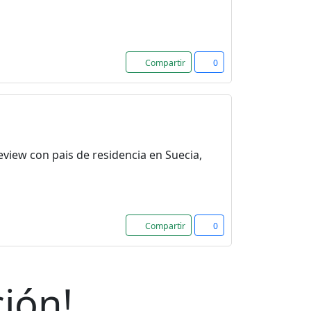
Compartir
0
eview con pais de residencia en Suecia,
Compartir
0
ión!