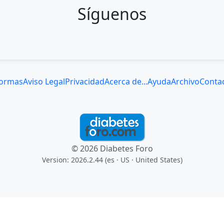
Síguenos
ormas
Aviso Legal
Privacidad
Acerca de...
Ayuda
Archivo
Conta
© 2026 Diabetes Foro
Version: 2026.2.44 (es
· US · United States
)