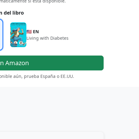
máticamente si está disponible.
n del libro
🇺🇸 EN
Living with Diabetes
en Amazon
ponible aún, prueba España o EE.UU.