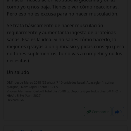
como yo q nos baja. Tienes q ver cómo reaccionas.
Pero eso no es excusa para no hacer musculación.
Se trata básicamente de hacer musculación
regularmente y aumentar la ingesta de proteínas
sanas. Esa es la idea. Si no sabes cómo hacerlo, lo
mejor es q vayas a un gimnasio y pidas consejo (pero
no tones suplementos, tu no vas a competir y no los
necesitas).
Un saludo
DM1 desde Marzo 2018 (53 años). 7-10 unidades basal: Abasaglar (insulina
glargina). NovoRapid. Factor 1.0/1.5.
Vivo en Alemania. CarboH total dia 70-80 gr. Deporte Gym todos dias L-V 1h-2 h
HbA1c 5,5% (Abril 2022)
Dexcom G6
Compartir
0