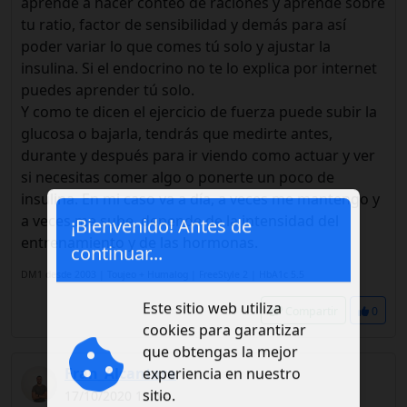
aprende a hacer conteo de raciones y aprende sobre
tu ratio, factor de sensibilidad y demás para así
poder variar lo que comes tú solo y ajustar la
insulina. Si el endocrino no te lo explica por internet
puedes aprender tú solo.
Y como te dicen el ejercicio de fuerza puede subir la
glucosa o bajarla, tendrás que medirte antes,
durante y después para ir viendo como actuar y ver
si necesitas comer algo o ponerte un poco de
insulina. En mi caso va a día, a veces me mantengo y
a veces me sube, depende de la intensidad del
¡Bienvenido! Antes de
entrenamiento y de las hormonas.
continuar...
DM1 desde 2003 | Toujeo + Humalog | FreeStyle 2 | HbA1c 5.5
Compartir
0
Este sitio web utiliza
cookies para garantizar
que obtengas la mejor
Fran_Alcantara
experiencia en nuestro
17/10/2020 13:54