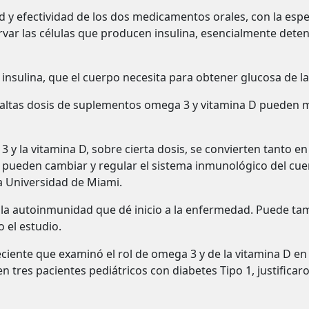
d y efectividad de los dos medicamentos orales, con la esp
ar las células que producen insulina, esencialmente detenie
insulina, que el cuerpo necesita para obtener glucosa de la
e altas dosis de suplementos omega 3 y vitamina D pueden
¡Bienvenido! Antes de continuar...
 y la vitamina D, sobre cierta dosis, se convierten tanto e
ueden cambiar y regular el sistema inmunológico del cuerpo,
la Universidad de Miami.
Este sitio web utiliza cookies
para garantizar que obtengas la
a autoinmunidad que dé inicio a la enfermedad. Puede tambié
mejor experiencia en nuestro
 el estudio.
sitio.
ciente que examinó el rol de omega 3 y de la vitamina D en 
Leer más sobre las cookies
 en tres pacientes pediátricos con diabetes Tipo 1, justifica
Disfruta del foro sin publicidad