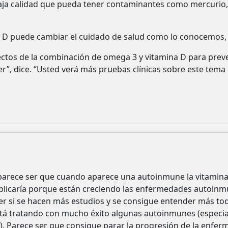
ja calidad que pueda tener contaminantes como mercurio,
na D puede cambiar el cuidado de salud como lo conocemos,
ectos de la combinación de omega 3 y vitamina D para prev
r”, dice. “Usted verá más pruebas clínicas sobre este tema 
 parece ser que cuando aparece una autoinmune la vitamina
xplicaría porque están creciendo las enfermedades autoinm
er si se hacen más estudios y se consigue entender más tod
tá tratando con mucho éxito algunas autoinmunes (especial
). Parece ser que consigue parar la progresión de la enfer