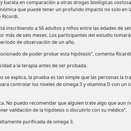
y barata en comparación a otras drogas biológicas costosa
El registro es completamente
onómica que puede tener un profundo impacto no solo en la
gratuito. Los usuarios
 Ricordi.
registrados pueden participar en
stá inscribiendo a 56 adultos y niños entre las edades de se
la comunidad y navegar por el
r más de seis meses. Los participantes del estudio tomará
foro sin publicidad.
eríodo de observación de un año.
cionado de poder probar esta hipótesis”, comenta Ricardi
Rechazar
Aceptar
cidad a la terapia antes de ser probada.
Aceptar las cookies e ir al registro
se explica, la prueba es tan simple que las personas la tra
ara controlar los niveles de omega 3 y vitamina D con un 
ca. No puedo recomendar que alguien trate algo que aun no
er validación de la hipótesis o discutirlo con su médico”.
altamente purificada de omega 3.