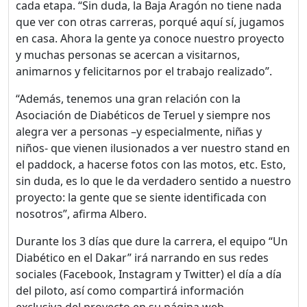
cada etapa. “Sin duda, la Baja Aragón no tiene nada
que ver con otras carreras, porqué aquí sí, jugamos
en casa. Ahora la gente ya conoce nuestro proyecto
y muchas personas se acercan a visitarnos,
animarnos y felicitarnos por el trabajo realizado”.
¡Bienvenido! Antes de
“Además, tenemos una gran relación con la
continuar...
Asociación de Diabéticos de Teruel y siempre nos
alegra ver a personas –y especialmente, niñas y
niños- que vienen ilusionados a ver nuestro stand en
Este sitio web utiliza
el paddock, a hacerse fotos con las motos, etc. Esto,
cookies para garantizar
sin duda, es lo que le da verdadero sentido a nuestro
que obtengas la mejor
proyecto: la gente que se siente identificada con
experiencia en nuestro
nosotros”, afirma Albero.
sitio.
Durante los 3 días que dure la carrera, el equipo “Un
Leer más sobre las cookies
Diabético en el Dakar” irá narrando en sus redes
sociales (Facebook, Instagram y Twitter) el día a día
Disfruta del foro sin
del piloto, así como compartirá información
publicidad
exclusiva del proyecto en su página web