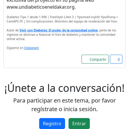
www.undiabeticoeneldakar.org.
El registro es
completamente gratuito.
Diabetes Tipo 1 desde 1.998 | FreeStyle Libre 3 | Ypsomed mylife YpsoPump +
Los usuarios registrados
CamAPS FX | Sin complicaciones. Miembro del equipo de moderación del foro.
pueden participar en la
Autor de
Vivir con Diabetes: El poder de la comunidad online
, parte de los
comunidad y navegar por el
ingresos se destinan a financiar el foro de diabetes y mantener la comunidad
online activa.
foro sin publicidad.
Sígueme en
Instagram
Rechazar
Compartir
0
Aceptar
¡Únete a la conversación!
Aceptar las cookies e ir al
registro
Para participar en este tema, por favor
regístrate o inicia sesión.
Registro
Entrar