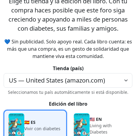
Elige tu
tienda
y la
edición
del libro. Con tu
compra haces posible que este foro siga
creciendo y apoyando a miles de personas
con diabetes, sus familias y amigos.
💙 Sin publicidad. Solo apoyo real. Cada libro cuenta: es
más que una compra, es un gesto de solidaridad que
mantiene viva esta comunidad.
Tienda (país)
Seleccionamos tu país automáticamente si está disponible.
Edición del libro
🇺🇸 EN
🇪🇸 ES
Living with
Vivir con diabetes
Diabetes