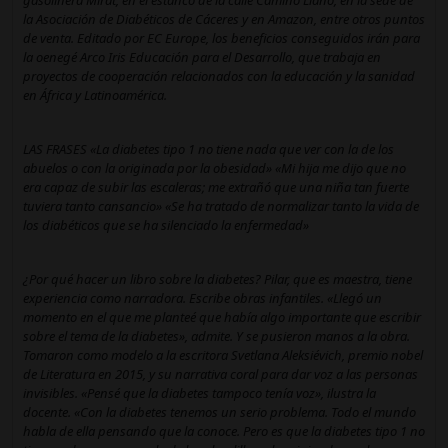
gasolinera Mirat, en el estanco de la calle Camino Llano, en la sede de
la Asociación de Diabéticos de Cáceres y en Amazon, entre otros puntos
de venta. Editado por EC Europe, los beneficios conseguidos irán para
la oenegé Arco Iris Educación para el Desarrollo, que trabaja en
proyectos de cooperación relacionados con la educación y la sanidad
en África y Latinoamérica.
LAS FRASES «La diabetes tipo 1 no tiene nada que ver con la de los
abuelos o con la originada por la obesidad» «Mi hija me dijo que no
era capaz de subir las escaleras; me extrañó que una niña tan fuerte
tuviera tanto cansancio» «Se ha tratado de normalizar tanto la vida de
los diabéticos que se ha silenciado la enfermedad»
¿Por qué hacer un libro sobre la diabetes? Pilar, que es maestra, tiene
experiencia como narradora. Escribe obras infantiles. «Llegó un
momento en el que me planteé que había algo importante que escribir
sobre el tema de la diabetes», admite. Y se pusieron manos a la obra.
Tomaron como modelo a la escritora Svetlana Aleksiévich, premio nobel
de Literatura en 2015, y su narrativa coral para dar voz a las personas
invisibles. «Pensé que la diabetes tampoco tenía voz», ilustra la
docente. «Con la diabetes tenemos un serio problema. Todo el mundo
habla de ella pensando que la conoce. Pero es que la diabetes tipo 1 no