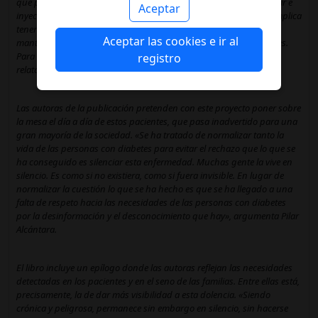
que pincharse en el dedo ocho veces al día para controlar el azúcar e
Aceptar
inyectarse, como mínimo, cuatro veces insulina. «Tener diabetes implica
tener el azúcar por encima de un nivel normal. Lo complicado es
Aceptar las cookies e ir al
mantenerla en su sitio. No es matemático, influyen miles de factores.
Para empezar, tienes que aprender a contar hidratos de carbono»,
registro
relata Montserrat.
Las autoras de la publicación pretenden con este proyecto poner sobre
la mesa el día a día de estos pacientes, que pasa inadvertido para una
gran mayoría de la sociedad. «Se ha tratado de normalizar tanto la
vida de las personas con diabetes para evitar el rechazo que lo que se
ha conseguido es silenciar esta enfermedad. Muchas gente la vive en
silencio. Es como si no existiera, como si fuera invisible. En lugar de
normalizar la cuestión lo que se ha hecho es que se ha llegado a una
falta de respeto hacia las necesidades de las personas con diabetes
por la desinformación y el desconocimiento que hay», argumenta Pilar
Alcántara.
El libro incluye un epílogo donde las autoras reflejan las necesidades
detectadas en los pacientes y en el seno de las familias. Entre ellas está,
precisamente, la de dar más visibilidad a esta dolencia. «Siendo
crónica y peligrosa, permanece sin embargo en silencio, sin hacerse