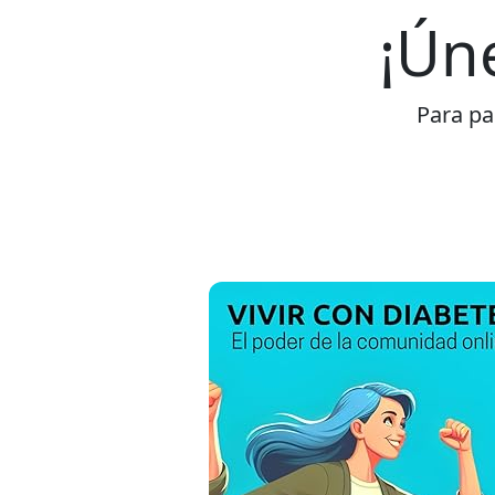
¡Ún
Para par