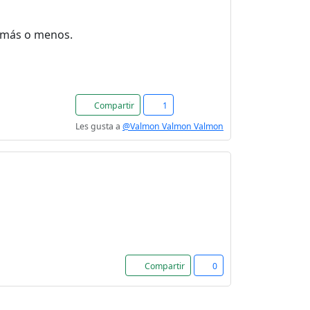
a más o menos.
Compartir
1
Les gusta a
@Valmon Valmon Valmon
Compartir
0