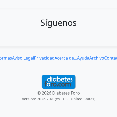
Síguenos
ormas
Aviso Legal
Privacidad
Acerca de...
Ayuda
Archivo
Conta
© 2026 Diabetes Foro
Version: 2026.2.41 (es
· US · United States
)