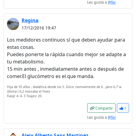
¡Bienvenido! Antes de
Les gusta a
@fer
continuar...
Regina
Este sitio web utiliza
17/12/2016 19:47
cookies para garantizar
Los medidores continuos sí que deben ayudar para
que obtengas la mejor
estas cosas.
experiencia en nuestro
Puedes ponerte la rápida cuando mejor se adapte a
sitio.
tu metabolismo.
Leer más sobre las cookies
15 min antes , inmediatamente antes o después de
comer.El glucómetro es el que manda.
Disfruta del foro sin
Hija de 35 años , diabética desde los 5. Glico: normalmente de 6 , pero 6,7 la
última ( 6,2 marcaba el Free)
publicidad
Fiasp: 4- 4- 3 Toujeo: 20
El registro es
Compartir
1
completamente gratuito.
Los usuarios registrados
Les gusta a
@fer
pueden participar en la
comunidad y navegar por el
Aleix Alberto Sans Martinez