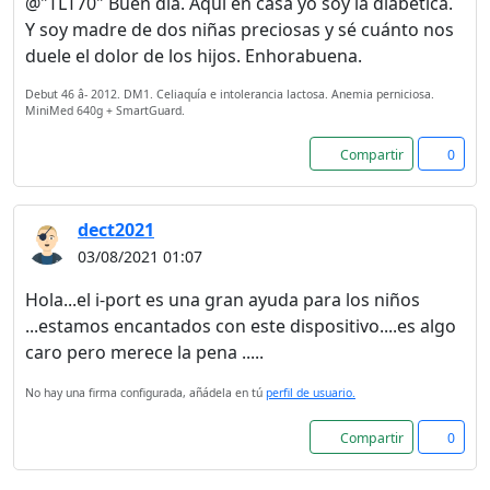
@"TLT70" Buen día. Aquí en casa yo soy la diabética.
Y soy madre de dos niñas preciosas y sé cuánto nos
duele el dolor de los hijos. Enhorabuena.
Debut 46 â- 2012. DM1. Celiaquía e intolerancia lactosa. Anemia perniciosa.
MiniMed 640g + SmartGuard.
Compartir
0
dect2021
03/08/2021 01:07
Hola...el i-port es una gran ayuda para los niños
...estamos encantados con este dispositivo....es algo
caro pero merece la pena .....
No hay una firma configurada, añádela en tú
perfil de usuario.
Compartir
0