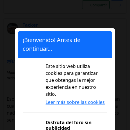
Compartir
0
_Tacker_
08/05/2025 12:56
¡Bienvenido! Antes de
continuar...
@fer
dijo:
Este sitio web utiliza
Madre mía... 6 sensores seguidos fallando?? Si me pasara,
cookies para garantizar
prácticamente me fundiría los sensores de 3 meses en un día!!
que obtengas la mejor
experiencia en nuestro
sitio.
Eso me pasó a mi Fer , voy a mirar mis post a ver en
Leer más sobre las cookies
cual lo expliqué más estendido , entonces no sabía
nada sobre la gran relación con la interesticial y los
sensores malos .....
Disfruta del foro sin
publicidad