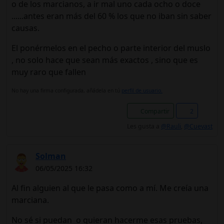
o de los marcianos, a ir mal uno cada ocho o doce
......antes eran más del 60 % los que no iban sin saber
causas.
El ponérmelos en el pecho o parte interior del muslo
, no solo hace que sean más exactos , sino que es
muy raro que fallen
No hay una firma configurada, añádela en tú
perfil de usuario.
Compartir
2
Les gusta a
@Rauli
,
@Cuevast
Solman
06/05/2025 16:32
Al fin alguien al que le pasa como a mí. Me creía una
marciana.
No sé si puedan o quieran hacerme esas pruebas,