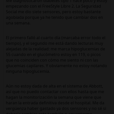
Me diagnosticaron diabetes tipo 1 hace poco y estoy
empezando con el FreeStyle Libre 2. La Seguridad
Social me dio siete sensores, pero estoy bastante
agobiada porque ya he tenido que cambiar dos en
una semana.
El primero falló al cuarto día (marcaba error todo el
tiempo), y el segundo me está dando lecturas muy
alejadas de la realidad: me marca hipoglucemias de
55 cuando en el glucómetro estoy en 119, o picos
que no coinciden con cómo me siento ni con las
glucemias capilares. Y obviamente no estoy notando
ninguna hipoglucemia.
Aún no estoy dada de alta en el sistema de Abbott,
así que no puedo contactar con ellos hasta que me
hagan la monitorización la semana que viene que
haran la entrada definitiva desde el hospital. Me da
vergüenza haber gastado ya dos sensores y no sé si
debería cambiar este también o aguantarme…