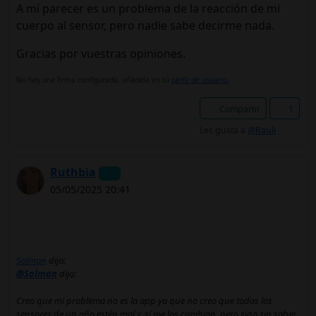
A mí parecer es un problema de la reacción de mi
cuerpo al sensor, pero nadie sabe decirme nada.
Gracias por vuestras opiniones.
No hay una firma configurada, añádela en tú
perfil de usuario.
Compartir
1
Les gusta a
@Rauli
Ruthbia
05/05/2025 20:41
Solman
dijo:
@Solman
dijo:
Creo que mi problema no es la app ya que no creo que todos los
sensores de un año estén mal y, sí me los cambian, pero sigo sin saber