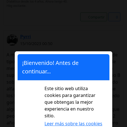
Díabética desde los 4 años. Ahora tengo 40.
Hbg oscilante.
Compartir
0
Pyrri
15/10/2023 00:50
A mí me diagnosticaron polineuropatía diabética de
tipo axonal de moderado a grave y me pusieron de
¡Bienvenido! Antes de
medicación gabapentina 900mg x 3 día y luego yo
continuar...
suplementé por mi cuenta con vitaminas del grupo B
sobre todo la b12 y más tarde metí también el ácido
Este sitio web utiliza
alfa lipoico. Mis problemas estaban en los pies que
cookies para garantizar
los tenía muy entumecidos, con ardores y en el dedo
que obtengas la mejor
gordo del pie izquierdo sufria de pinchazos en
experiencia en nuestro
algunas horas del día (meterme en la cama es lo que
sitio.
peor llevo). Lo que he notado después de más de 2
años haciendo esto es que no me ha ido a más pero
Leer más sobre las cookies