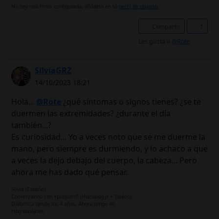
No hay una firma configurada, añádela en tú
perfil de usuario.
Compartir
1
Les gusta a
@Rote
SilviaGRZ
14/10/2023 18:21
Hola...
@Rote
¿qué síntomas o signos tienes? ¿se te
duermen las extremidades? ¿durante el día
también...?
Es curiosidad... Yo a veces noto que se me duerme la
mano, pero siempre es durmiendo, y lo achaco a que
a veces la dejo debajo del cuerpo, la cabeza... Pero
ahora me has dado qué pensar.
Silvia (España)
Comenzando con Ypsopum!! (Humalog Jr + Toujeo).
Díabética desde los 4 años. Ahora tengo 40.
Hbg oscilante.