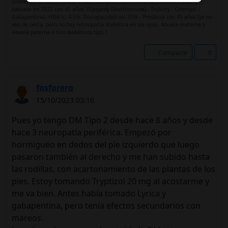
Diabética sensitiva axonal moderado-grave en miembros inferiores (2021) -
Jubilado en 2022 con 45 años. (Synjardy (Mettformina) - Trulicity - Ozempic -
Gabapentina). HBA1c: 4,5%. Discapacidad del 35% - Presbicia con 45 años (ya no
veo de cerca, pero no hay retinopatía diabética en los ojos). Abuela materna y
Abuela paterna e tíos diabéticos tipo 1
Compartir
0
fosforero
15/10/2023 03:16
Pues yo tengo DM Tipo 2 desde hace 8 años y desde
hace 3 neuropatía periférica. Empezó por
hormigueo en dedos del pie izquierdo que luego
pasaron también al derecho y me han subido hasta
las rodillas, con acartonamiento de las plantas de los
pies. Estoy tomando Tryptizol 20 mg al acostarme y
me va bien. Antes había tomado Lyrica y
gabapentina, pero tenía efectos secundarios con
mareos.