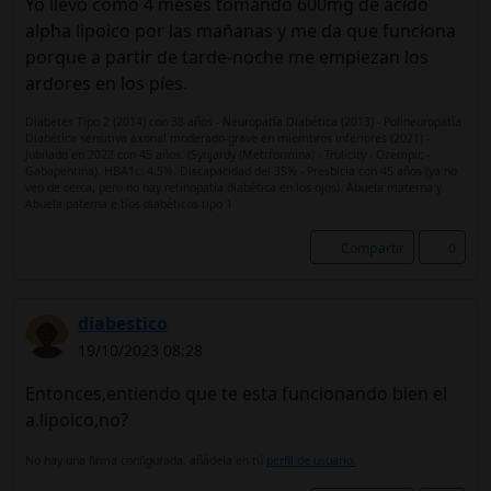
Yo llevo como 4 meses tomando 600mg de ácido
alpha lipoico por las mañanas y me da que funciona
porque a partir de tarde-noche me empiezan los
ardores en los píes.
Diabetes Tipo 2 (2014) con 38 años - Neuropatía Diabética (2013) - Polineuropatía
Diabética sensitiva axonal moderado-grave en miembros inferiores (2021) -
Jubilado en 2022 con 45 años. (Synjardy (Mettformina) - Trulicity - Ozempic -
Gabapentina). HBA1c: 4,5%. Discapacidad del 35% - Presbicia con 45 años (ya no
veo de cerca, pero no hay retinopatía diabética en los ojos). Abuela materna y
Abuela paterna e tíos diabéticos tipo 1
Compartir
0
diabestico
19/10/2023 08:28
Entonces,entiendo que te esta funcionando bien el
a.lipoico,no?
No hay una firma configurada, añádela en tú
perfil de usuario.