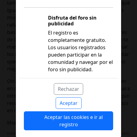
tampoco he notado mejoría de mis síntomas, así que
igual si tú empiezas a tomar estos suplementos es
muy fácil que lo que tengas ahora se mantenga a
Disfruta del foro sin
publicidad
ralla y no vaya a más, pero lo que tienes ahora es
bastante fastidioso y muy posiblemente no mejores
El registro es
de tus síntomas, lo único que pueda haber es que te
completamente gratuito.
manden algo más fuerte de medicación para calmar
Los usuarios registrados
los malestares que ya tienes y prueba a suplementar
pueden participar en la
que por probar no se pierde nada.... (oye a lo mejor
comunidad y navegar por el
mejoras, cada persona es un mundo).
foro sin publicidad.
Otra cosa mas cuando empieces a suplementar ten
en cuenta que las cosas no cambiaran de un día para
Rechazar
otro, necesitas como mínimo 3 meses para ver algún
resultado, así que no te frustres si no ves resultados
Aceptar
en menos tiempo...
Aceptar las cookies e ir al
Mucha suerte!!
registro
Diabetes Tipo 2 (2014) con 38 años - Neuropatía Diabética (2013) - Polineuropatía