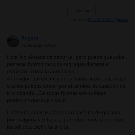
Compartir
2
Les gusta a
@madreDMT1
,
@joelsa
Regina
10/08/2023 04:30
Hola! No sé nada de deporte , pero puede que suba
por esas hormonas q se segregan durante el
esfuerzo , como la adrenalina...
A lo mejor con el café y unos frutos secos , vas mejor.
o te los puedes comer por el camino, es cuestión de
ir probando... De todas formas son subidas
puntuales que bajan solas.
Llévate líquidos azucarados o pastillas de glucosa
por si alguna vez bajas , que suben más rápido que
los sólidos. Disfruta la ruta.