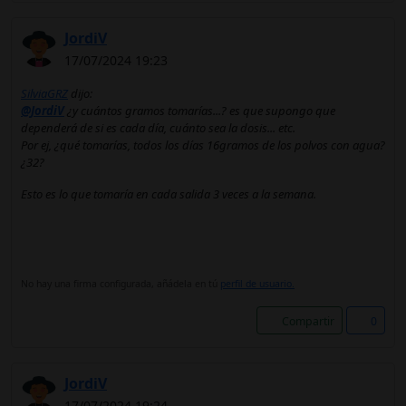
JordiV
17/07/2024 19:23
SilviaGRZ
dijo:
@JordiV
¿y cuántos gramos tomarías...? es que supongo que
dependerá de si es cada día, cuánto sea la dosis... etc.
Por ej, ¿qué tomarías, todos los días 16gramos de los polvos con agua?
¿32?
Esto es lo que tomaría en cada salida 3 veces a la semana.
No hay una firma configurada, añádela en tú
perfil de usuario.
Compartir
0
JordiV
17/07/2024 19:24