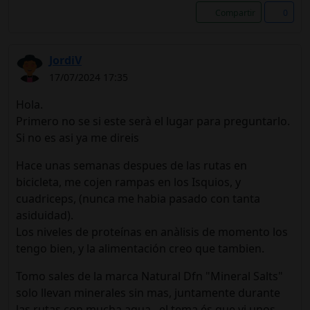
Compartir
0
JordiV
17/07/2024 17:35
Hola.
Primero no se si este serà el lugar para preguntarlo.
Si no es asi ya me direis
Hace unas semanas despues de las rutas en
bicicleta, me cojen rampas en los Isquios, y
cuadriceps, (nunca me habia pasado con tanta
asiduidad).
Los niveles de proteínas en anàlisis de momento los
tengo bien, y la alimentación creo que tambien.
Tomo sales de la marca Natural Dfn "Mineral Salts"
solo llevan minerales sin mas, juntamente durante
las rutas con mucha agua , el tema és que vi unos