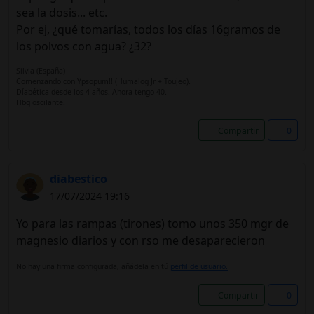
sea la dosis... etc.
Por ej, ¿qué tomarías, todos los días 16gramos de
los polvos con agua? ¿32?
Silvia (España)
Comenzando con Ypsopum!! (Humalog Jr + Toujeo).
Díabética desde los 4 años. Ahora tengo 40.
Hbg oscilante.
Compartir
0
diabestico
17/07/2024 19:16
Yo para las rampas (tirones) tomo unos 350 mgr de
magnesio diarios y con rso me desaparecieron
No hay una firma configurada, añádela en tú
perfil de usuario.
Compartir
0