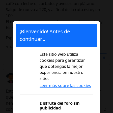
café con leche o, cortado, y aveces, un plátano.
Salgo de nuevo a 220, y al final de la ruta estoy en
100.
El endocrino me dice que si voy con estos nivel voy
bien. :p
¡Bienvenido! Antes de
Espero te sirva de algo.Saludos
continuar...
No hay una firma configurada, añádela en tú
perfil de usuario.
Este sitio web utiliza
Compartir
0
cookies para garantizar
que obtengas la mejor
experiencia en nuestro
JordiV
sitio.
19/12/2023 22:46
Leer más sobre las cookies
Esto comentado con anterioridad, no quiere decir,
que si un dia tenemos mucho gasto calórico, y
Disfruta del foro sin
hemos hecho mucho desnivel, en la parada me
publicidad
como, 2 huevos fritos, panceta, 1 café, y de vuelta. :D