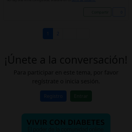
No hay una firma configurada, añádela en tú
perfil de usuario.
Compartir
0
1
2
¡Únete a la conversación!
Para participar en este tema, por favor
regístrate o inicia sesión.
Registro
Entrar