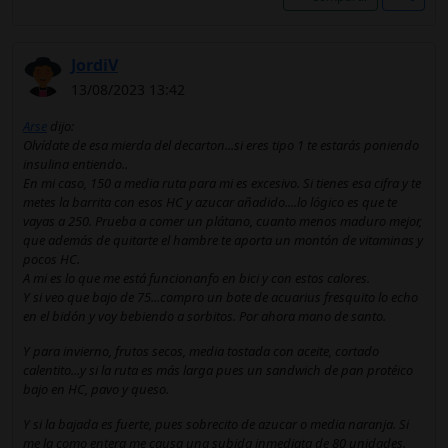
JordiV
13/08/2023 13:42
Arse
dijo:
Olvídate de esa mierda del decarton...si eres tipo 1 te estarás poniendo
insulina entiendo..
En mi caso, 150 a media ruta para mi es excesivo. Si tienes esa cifra y te
metes la barrita con esos HC y azucar añadido....lo lógico es que te
vayas a 250. Prueba a comer un plátano, cuanto menos maduro mejor,
que además de quitarte el hambre te aporta un montón de vitaminas y
pocos HC.
A mi es lo que me está funcionanfo en bici y con estos calores.
Y si veo que bajo de 75...compro un bote de acuarius fresquito lo echo
en el bidón y voy bebiendo a sorbitos. Por ahora mano de santo.
Y para invierno, frutos secos, media tostada con aceite, cortado
calentito...y si la ruta es más larga pues un sandwich de pan protéico
bajo en HC, pavo y queso.
Y si la bajada es fuerte, pues sobrecito de azucar o media naranja. Si
me la como entera me causa una subida inmediata de 80 unidades.