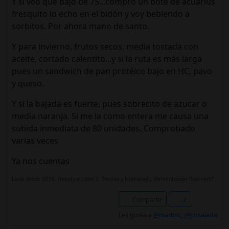
Y si veo que bajo de 75...compro un bote de acuarius
fresquito lo echo en el bidón y voy bebiendo a
sorbitos. Por ahora mano de santo.
Y para invierno, frutos secos, media tostada con
aceite, cortado calentito...y si la ruta es más larga
pues un sandwich de pan protéico bajo en HC, pavo
y queso.
Y si la bajada es fuerte, pues sobrecito de azucar o
media naranja. Si me la como entera me causa una
subida inmediata de 80 unidades. Comprobado
varias veces
Ya nos cuentas
Lada desde 2018. Freestyle Libre 2. Tresiva y Humalog J. Alimentación "low carb".
Compartir
2
Les gusta a
@martinc
,
@Ensalada