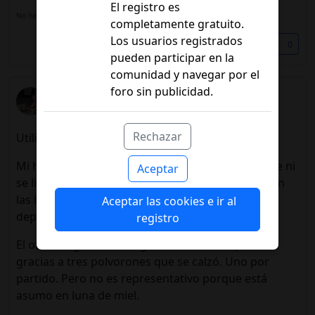
El registro es
No hay una firma configurada, añádela en tú
perfil de usuario.
completamente gratuito.
Los usuarios registrados
Compartir
0
pueden participar en la
comunidad y navegar por el
foro sin publicidad.
madreDMT1
19/12/2023 22:55
Rechazar
Utilísimo hilo.
Mi hijo es muy deportista yo quiero que no lo deje ni
Aceptar
se limite. Sin embargo leo mucho que cuidado con
las hipos... y menos consejo práctico. Cuando el
Aceptar las cookies e ir al
deporte es esencial. Para todo.
registro
El otro día gluco en rango en toda la competición
gracias a tres polvorones que se calzó. Uno por
partido. Pero no es representativo porque está
asumo en luna de miel.