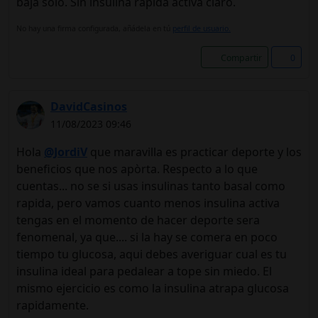
baja solo. Sin insulina rápida activa claro.
No hay una firma configurada, añádela en tú
perfil de usuario.
Compartir
0
DavidCasinos
11/08/2023 09:46
Hola
@JordiV
que maravilla es practicar deporte y los
beneficios que nos apòrta. Respecto a lo que
cuentas... no se si usas insulinas tanto basal como
rapida, pero vamos cuanto menos insulina activa
tengas en el momento de hacer deporte sera
fenomenal, ya que.... si la hay se comera en poco
tiempo tu glucosa, aqui debes averiguar cual es tu
insulina ideal para pedalear a tope sin miedo. El
mismo ejercicio es como la insulina atrapa glucosa
rapidamente.